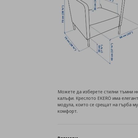
Можете да изберете стилни тъмни ню
калъфи. Креслото EKERÖ има елегант
модула, които се срещат на гърба му
комфорт.