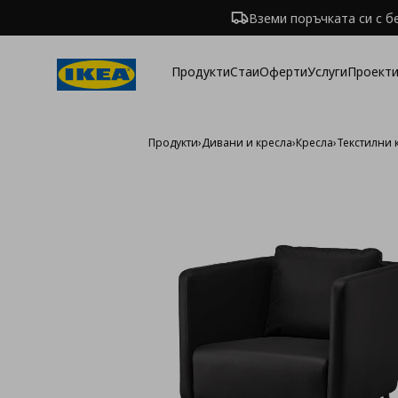
Вземи поръчката си с б
Продукти
Стаи
Оферти
Услуги
Проекти
Продукти
›
Дивани и кресла
›
Кресла
›
Текстилни 