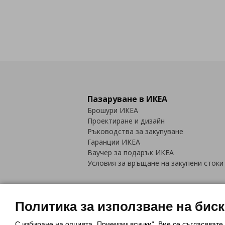
Пазаруване в ИКЕА
Брошури ИКЕА
Проектиране и дизайн
Ръководства за закупуване
Гаранции ИКЕА
Ваучер за подарък ИКЕА
Условия за връщане на закупени стоки
Политика за използване на бис
С избиране на опцията „Приемам всички“, Вие се съгласявате