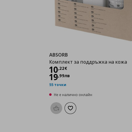
ABSORB
Комплект за поддръжка на кожа
Цена
10,22 €
10
,
22
€
19
,
99
лв
55 точки
Не е налично онлайн
Προσθήκη στο καλάθι
Добави към списъка с любими