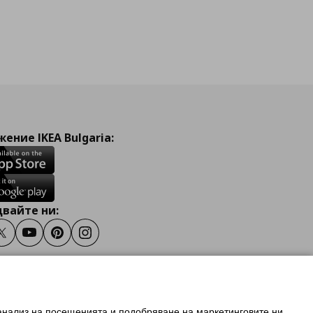
ение IKEA Bulgaria:
вайте ни:
ook
Twitter
Youtube
Pinterest
Instagram
 анализ на посещенията и подобряване на маркетинговите ни