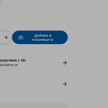
Добави в
кошницата
зсрочено с tbi
носките си