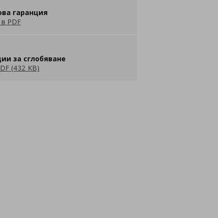
ова гаранция
 в PDF
ии за сглобяване
DF (432 KB)