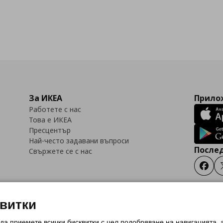
За ИКЕА
Прилож
Работете с нас
Това е ИКЕА
Пресцентър
Най-често задавани въпроси
Послед
Свържете се с нас
Faceb
квитки
 да приемете всички бисквитки с цел подобряване на навигацията,