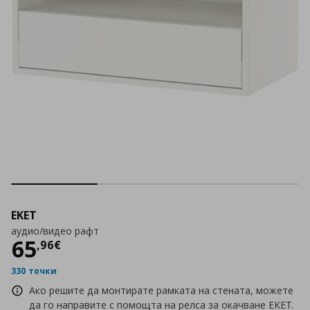
EKET
аудио/видео рафт
Цена
65,96 €
65
,
96
€
330 точки
Ако решите да монтирате рамката на стената, можете
да го направите с помощта на релса за окачване EKET.