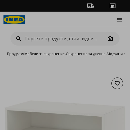
Проследяване на п
Магази
Burge
Camera
Продукти
›
Мебели за съхранение
›
Съхранение за дневна
›
Модулни сист
Добав