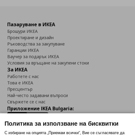
Пазаруване в ИКЕА
Брошури ИКЕА
Проектиране и дизайн
Ръководства за закупуване
Гаранции ИКЕА
Ваучер за подарък ИКЕА
Условия за връщане на закупени стоки
За ИКЕА
Работете с нас
Това е ИКЕА
Пресцентър
Най-често задавани въпроси
Свържете се с нас
Приложение IKEA Bulgaria:
Политика за използване на бисквитки
С избиране на опцията „Приемам всички“, Вие се съгласявате да