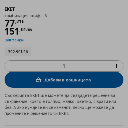
EKET
комбинация шкаф с 6
Цена
77,21 €
77
,
21
€
151
,
01
лв
390 точки
392.901.26
Добави в кошницата
Със серията EKET ще можете да създадете решение за
съхранение, което е голямо, малко, цветно, с врати или
без. А ако нуждите ви се изменят, лесно ще можете да
промените и решението си EKET.