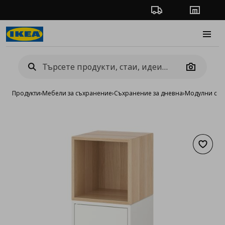
Проследяване на п
Магази
Burge
Camera
Продукти
›
Мебели за съхранение
›
Съхранение за дневна
›
Модулни сист
Добав