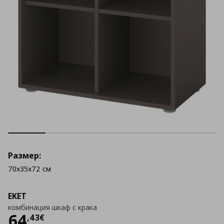
Размер:
70x35x72 см
EKET
комбинация шкаф с крака
Цена
64,43 €
64
,
43
€