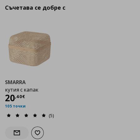
Съчетава се добре с
SMARRA
кутия с капак
Цена
20,40 €
20
,
40
€
105 точки
(5)
Добави към списъка с любими
Информирай ме за наличност