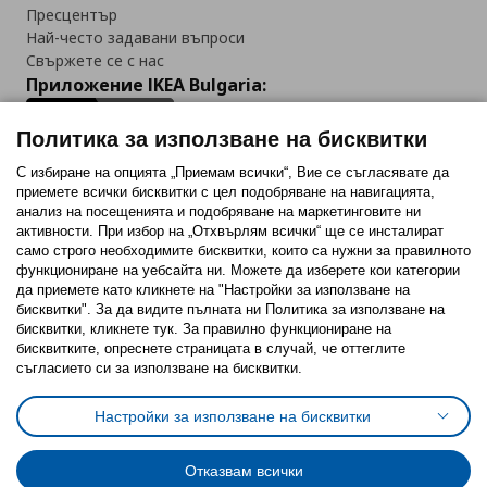
Пресцентър
Най-често задавани въпроси
Свържете се с нас
Приложение IKEA Bulgaria:
Политика за използване на бисквитки
С избиране на опцията „Приемам всички“, Вие се съгласявате да
приемете всички бисквитки с цел подобряване на навигацията,
Последвайте ни:
анализ на посещенията и подобряване на маркетинговите ни
активности. При избор на „Отхвърлям всички“ ще се инсталират
Facebook
Twitter
Youtube
Pinterest
Instagram
само строго необходимитe бисквитки, които са нужни за правилното
функциониране на уебсайта ни. Можете да изберете кои категории
да приемете като кликнете на "Настройки за използване на
бисквитки". За да видите пълната ни Политика за използване на
бисквитки, кликнете тук. За правилно функциониране на
бисквитките, опреснете страницата в случай, че оттеглите
съгласието си за използване на бисквитки.
Политика за използване на бисквитки (Cookies)
Избор на настройки за използване на бисквитки
Настройки за използване на бисквитки
Условия за ползване на ikea.bg
Обща политика за личните данни
Политика за защита на личните данни на ikea.bg
Общи условия на програма IKEA Family
Отказвам всички