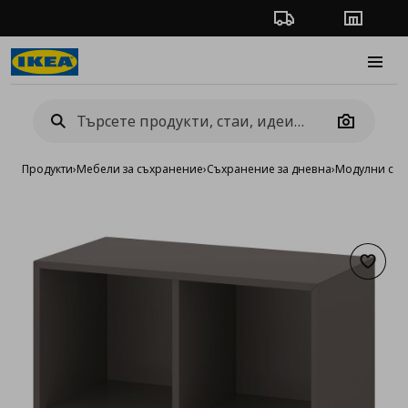
Проследяване на п
Магази
Burge
Camera
Продукти
›
Мебели за съхранение
›
Съхранение за дневна
›
Модулни сист
Добав