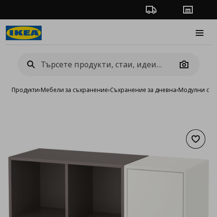
Проследяване на п
Магази
Burge
Camera
Продукти
›
Мебели за съхранение
›
Съхранение за дневна
›
Модулни сист
Добав