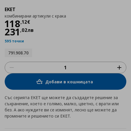
EKET
комбинирани артикули с крака
Цена
118,12 €
118
,
12
€
231
,
02
лв
595 точки
791.908.70
Добави в кошницата
Със серията EKET ще можете да създадете решение за
съхранение, което е голямо, малко, цветно, с врати или
без. А ако нуждите ви се изменят, лесно ще можете да
промените и решението си EKET.