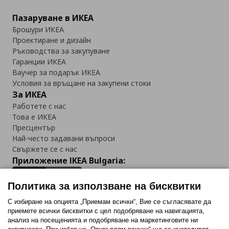
Пазаруване в ИКЕА
Брошури ИКЕА
Проектиране и дизайн
Ръководства за закупуване
Гаранции ИКЕА
Ваучер за подарък ИКЕА
Условия за връщане на закупени стоки
За ИКЕА
Работете с нас
Това е ИКЕА
Пресцентър
Най-често задавани въпроси
Свържете се с нас
Приложение IKEA Bulgaria:
Политика за използване на бисквитки
С избиране на опцията „Приемам всички“, Вие се съгласявате да
приемете всички бисквитки с цел подобряване на навигацията,
Последвайте ни:
анализ на посещенията и подобряване на маркетинговите ни