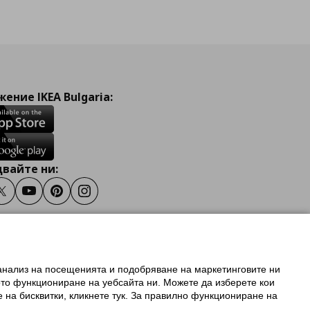
ение IKEA Bulgaria:
вайте ни:
ook
Twitter
Youtube
Pinterest
Instagram
 анализ на посещенията и подобряване на маркетинговите ни
олзване на ikea.bg
ото функциониране на уебсайта ни. Можете да изберете кои
 IKEA Family
е на бисквитки, кликнете тук. За правилно функциониране на