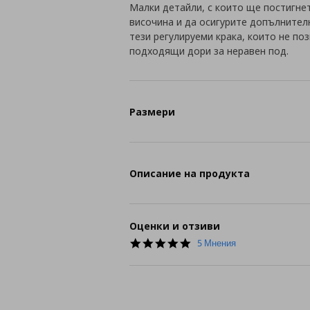
Малки детайли, с които ще постигне
височина и да осигурите допълнител
тези регулируеми крака, които не по
подходящи дори за неравен под.
Размери
Описание на продукта
Оценки и отзиви
4.8
5 Мнения
star
rating