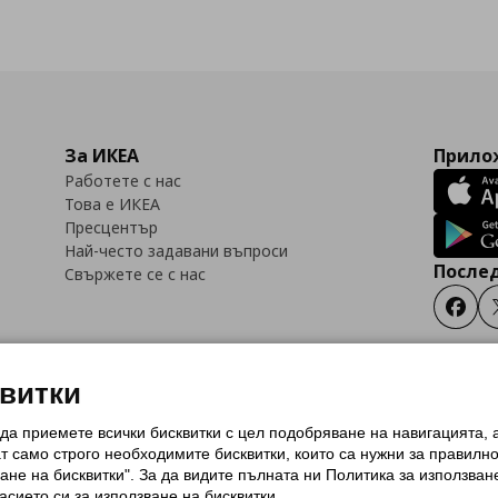
За ИКЕА
Прилож
Работете с нас
Това е ИКЕА
Пресцентър
Най-често задавани въпроси
Послед
Свържете се с нас
Faceb
квитки
 да приемете всички бисквитки с цел подобряване на навигацията,
тки (Cookies)
Избор на настройки за използване на бисквитки
Условия за п
ат само строго необходимитe бисквитки, които са нужни за правилн
Политика за защита на личните данни на ikea.bg
Общи условия на програма
ане на бисквитки". За да видите пълната ни Политика за използван
и на програма IKEA Family
асието си за използване на бисквитки.