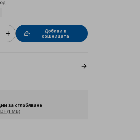
код
Добави в
кошницата
ии за сглобяване
DF (1 MB)