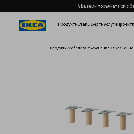
Вземи поръчката си с б
Продукти
Стаи
Оферти
Услуги
Проекти
Продукти
›
Мебели за съхранение
›
Съхранение 