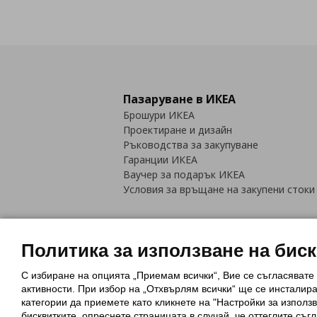
Пазаруване в ИКЕА
Брошури ИКЕА
Проектиране и дизайн
Ръководства за закупуване
Гаранции ИКЕА
Ваучер за подарък ИКЕА
Условия за връщане на закупени стоки
Политика за използване на бис
С избиране на опцията „Приемам всички“, Вие се съгласявате
Политика за използване на бискви
активности. При избор на „Отхвърлям всички“ ще се инсталир
Обща политика за личните данни
категории да приемете като кликнете на "Настройки за използв
Политика за защита на лични данн
бисквитките, опреснете страницата в случай, че оттеглите съгл