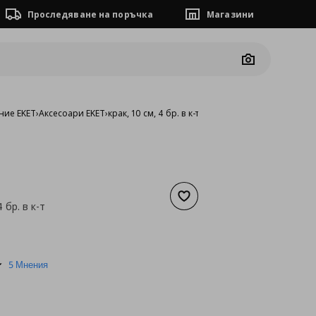
Проследяване на поръчка
Магазини
Camera
ние EKET
›
Аксесоари EKET
›
крак, 10 см, 4 бр. в к-т
Добави към списъка с люб
4 бр. в к-т
а
10,23 €
4.8
5 Мнения
star
rating