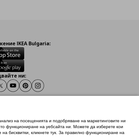
ение IKEA Bulgaria:
вайте ни:
ook
Twitter
Youtube
Pinterest
Instagram
 анализ на посещенията и подобряване на маркетинговите ни
олзване на ikea.bg
ото функциониране на уебсайта ни. Можете да изберете кои
 IKEA Family
е на бисквитки, кликнете тук. За правилно функциониране на