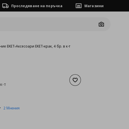
Проследяване на поръчка
Магазини
Camera
ние EKET
›
Аксесоари EKET
›
крак, 4 бр. в к-т
Добави към списъка с люб
 к-т
а
7,67 €
5.0
2 Мнения
star
rating