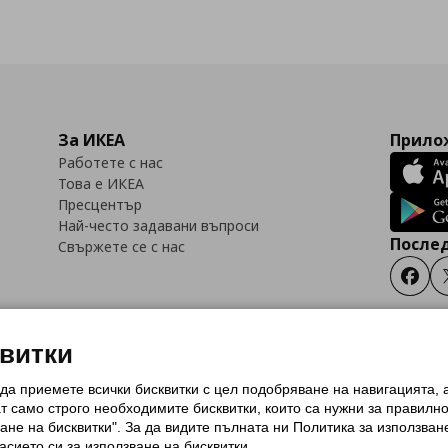
За ИКЕА
Прилож
Работете с нас
Това е ИКЕА
Пресцентър
Най-често задавани въпроси
Послед
Свържете се с нас
Faceb
квитки
 да приемете всички бисквитки с цел подобряване на навигацията,
тки (Cookies)
Избор на настройки за използване на бисквитки
Условия за п
ат само строго необходимитe бисквитки, които са нужни за правилн
Политика за защита на личните данни на ikea.bg
Общи условия на програма
ане на бисквитки". За да видите пълната ни Политика за използван
и на програма IKEA Family
асието си за използване на бисквитки.