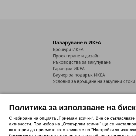
Пазаруване в ИКЕА
Брошури ИКЕА
Проектиране и дизайн
Ръководства за закупуване
Гаранции ИКЕА
Ваучер за подарък ИКЕА
Условия за връщане на закупени стоки
Политика за използване на бис
С избиране на опцията „Приемам всички“, Вие се съгласявате
Политика за използване на бискви
активности. При избор на „Отхвърлям всички“ ще се инсталир
Обща политика за личните данни
категории да приемете като кликнете на "Настройки за използв
Политика за защита на лични данн
бисквитките, опреснете страницата в случай, че оттеглите съгл