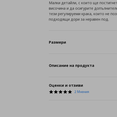
Малки детайли, с които ще постигне
височина и да осигурите допълнител
тези регулируеми крака, които не по
подходящи дори за неравен под.
Размери
Описание на продукта
Оценки и отзиви
5.0
2 Мнения
star
rating