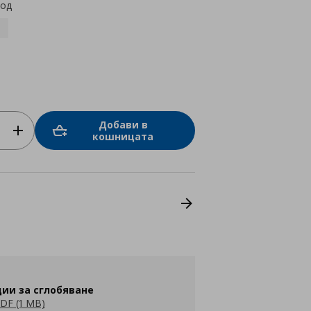
код
Добави в
кошницата
ии за сглобяване
DF (1 MB)