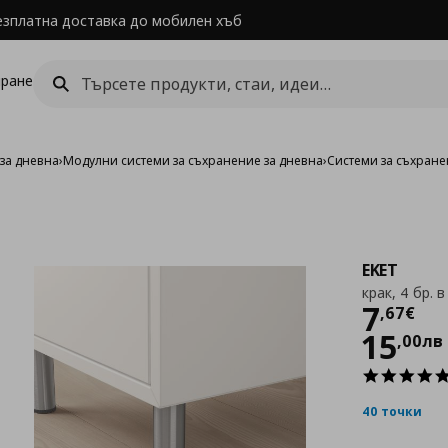
езплатна доставка до мобилен хъб
ране
за дневна
›
Модулни системи за съхранение за дневна
›
Системи за съхране
EKET
крак, 4 бр. в
Цен
7
,
67
€
15
,
00
лв
40 точки