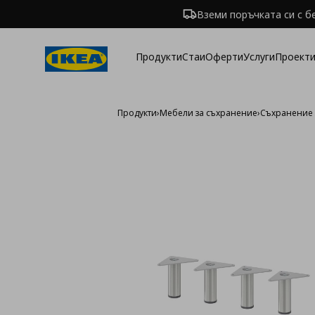
Вземи поръчката си с б
Продукти
Стаи
Оферти
Услуги
Проекти
Продукти
›
Мебели за съхранение
›
Съхранение 