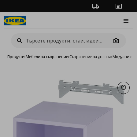
Проследяване на п
Магази
Burge
Camera
Продукти
›
Мебели за съхранение
›
Съхранение за дневна
›
Модулни сист
Добав