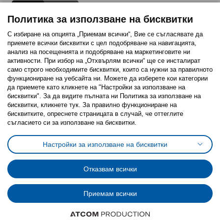
Политика за използване на бисквитки
С избиране на опцията „Приемам всички“, Вие се съгласявате да
приемете всички бисквитки с цел подобряване на навигацията,
Последвайте ни:
анализ на посещенията и подобряване на маркетинговите ни
активности. При избор на „Отхвърлям всички“ ще се инсталират
Facebook
Twitter
Youtube
Pinterest
Instagram
само строго необходимитe бисквитки, които са нужни за правилното
функциониране на уебсайта ни. Можете да изберете кои категории
да приемете като кликнете на "Настройки за използване на
бисквитки". За да видите пълната ни Политика за използване на
бисквитки, кликнете тук. За правилно функциониране на
бисквитките, опреснете страницата в случай, че оттеглите
съгласието си за използване на бисквитки.
Политика за използване на бисквитки (Cookies)
Избор на настройки за използване на бисквитки
Настройки за използване на бисквитки
Условия за ползване на ikea.bg
Обща политика за личните данни
Политика за защита на личните данни на ikea.bg
Общи условия на програма IKEA Family
Отказвам всички
Политика за защита на лични данни на програма IKEA Family
Приемам всички
© Inter-IKEA Systems B.V. 1999 - 2025