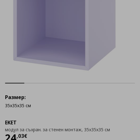
Размер:
35x35x35 см
EKET
модул за съхран. за стенен монтаж, 35x35x35 см
Цена
24,03 €
24
,
03
€