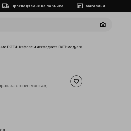
Проследяване на поръчка
Магазини
Camera
ние EKET
›
Шкафове и чекмеджета EKET
›
модул за съхран. за стенен монтаж,
Добави към списъка с люб
хран. за стенен монтаж,
а
24,03 €
код