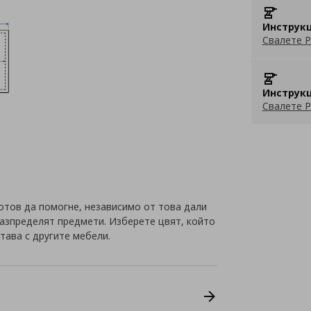
Инструкц
Свалете P
Инструкц
Свалете P
готов да помогне, независимо от това дали
разпределят предмети. Изберете цвят, който
етава с другите мебели.