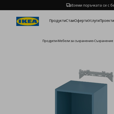
Вземи поръчката си с б
Продукти
Стаи
Оферти
Услуги
Проекти
Продукти
›
Мебели за съхранение
›
Съхранение 