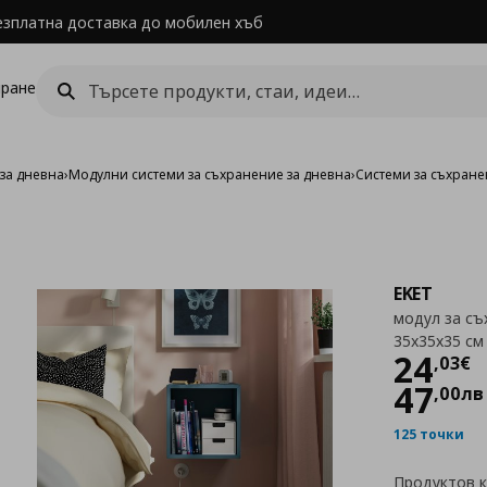
езплатна доставка до мобилен хъб
ране
за дневна
›
Модулни системи за съхранение за дневна
›
Системи за съхране
EKET
модул за съ
35x35x35 см
Цен
24
,
03
€
47
,
00
лв
125 точки
Продуктов 