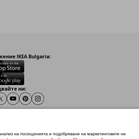
ение IKEA Bulgaria:
вайте ни:
ook
Twitter
Youtube
Pinterest
Instagram
 анализ на посещенията и подобряване на маркетинговите ни
олзване на ikea.bg