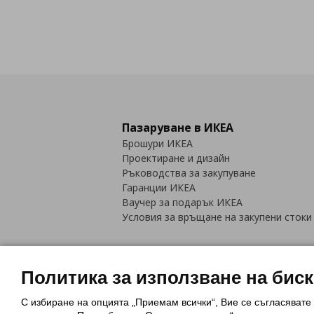
Пазаруване в ИКЕА
Брошури ИКЕА
Проектиране и дизайн
Ръководства за закупуване
Гаранции ИКЕА
Ваучер за подарък ИКЕА
Условия за връщане на закупени стоки
Политика за използване на бис
С избиране на опцията „Приемам всички“, Вие се съгласявате
Политика за използване на бискви