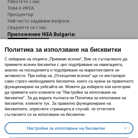
Работете с нас
Това е ИКЕА
Пресцентър
Най-често задавани въпроси
Свържете се с нас
Приложение IKEA Bulgaria:
Политика за използване на бисквитки
С избиране на опцията „Приемам всички“, Вие се съгласявате да
приемете всички бисквитки с цел подобряване на навигацията,
Последвайте ни:
анализ на посещенията и подобряване на маркетинговите ни
активности. При избор на „Отхвърлям всички“ ще се инсталират
Facebook
Twitter
Youtube
Pinterest
Instagram
само строго необходимитe бисквитки, които са нужни за правилното
функциониране на уебсайта ни. Можете да изберете кои категории
да приемете като кликнете на "Настройки за използване на
бисквитки". За да видите пълната ни Политика за използване на
бисквитки, кликнете тук. За правилно функциониране на
бисквитките, опреснете страницата в случай, че оттеглите
съгласието си за използване на бисквитки.
Политика за използване на бисквитки (Cookies)
Избор на настройки за използване на бисквитки
Настройки за използване на бисквитки
Условия за ползване на ikea.bg
Обща политика за личните данни
Политика за защита на личните данни на ikea.bg