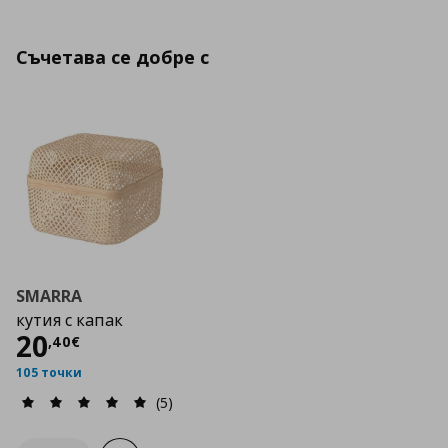
Съчетава се добре с
SMARRA
кутия с капак
Цена
20,40 €
20
,
40
€
105 точки
(5)