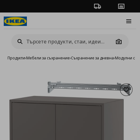
Проследяване на п
Магази
Burge
Camera
Продукти
›
Мебели за съхранение
›
Съхранение за дневна
›
Модулни сист
Добав