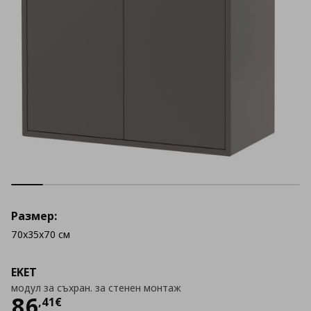
Размер:
70x35x70 см
EKET
модул за съхран. за стенен монтаж
Цена
86,41 €
86
,
41
€