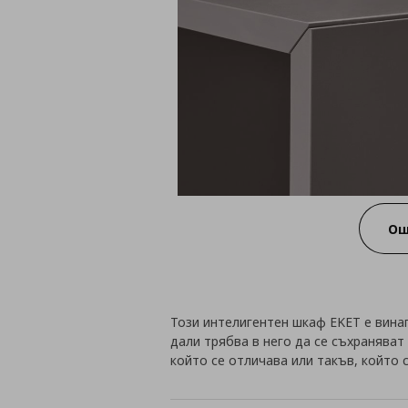
Ощ
Този интелигентен шкаф EKET е вина
дали трябва в него да се съхраняват
който се отличава или такъв, който 