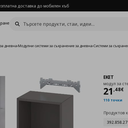
езплатна доставка до мобилен хъб
ране
за дневна
›
Модулни системи за съхранение за дневна
›
Системи за съхране
EKET
модул за ст
Цен
21
,
48
€
110 точки
Продуктов 
392.858.27