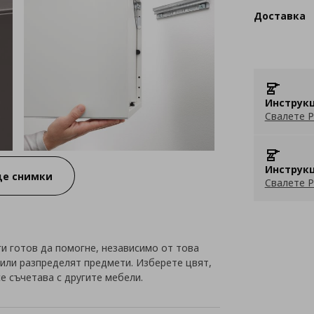
Доставка
Инструкц
Свалете P
Инструкц
е снимки
Свалете P
ги готов да помогне, независимо от това
 или разпределят предмети. Изберете цвят,
се съчетава с другите мебели.