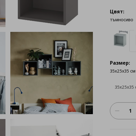
Цвят:
тъмносиво
Размер:
35x25x35 см
35x25x35 