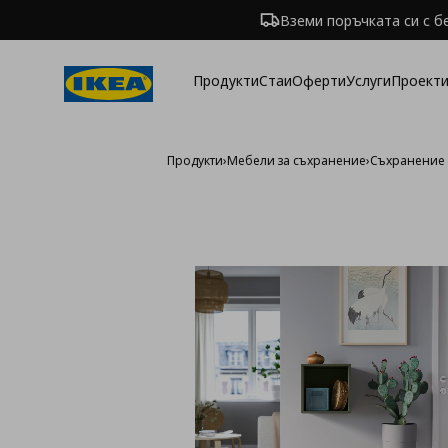
Вземи поръчката си с б
Продукти
Стаи
Оферти
Услуги
Проекти
Продукти
›
Мебели за съхранение
›
Съхранение 