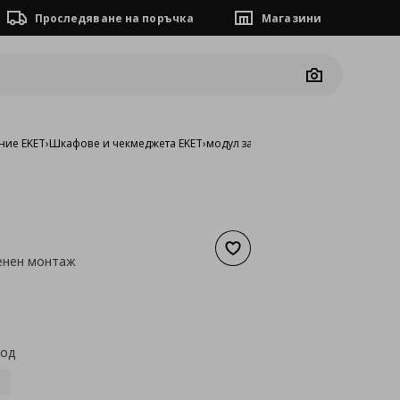
Проследяване на поръчка
Магазини
Camera
ние EKET
›
Шкафове и чекмеджета EKET
›
модул за стенен монтаж
Добави към списъка с люб
енен монтаж
а
21,48 €
код