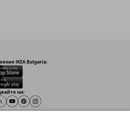
ение IKEA Bulgaria:
вайте ни:
ook
Twitter
Youtube
Pinterest
Instagram