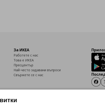
За ИКЕА
Прилож
Работете с нас
Това е ИКЕА
Пресцентър
Най-често задавани въпроси
Послед
Свържете се с нас
Faceb
квитки