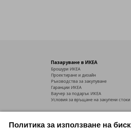
Пазаруване в ИКЕА
Брошури ИКЕА
Проектиране и дизайн
Ръководства за закупуване
Гаранции ИКЕА
Ваучер за подарък ИКЕА
Условия за връщане на закупени стоки
Политика за използване на бис