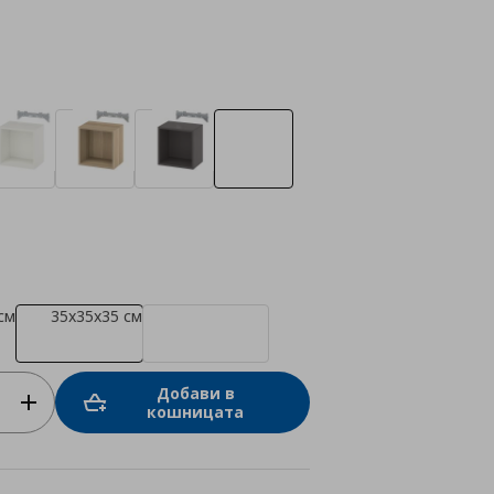
см
35x35x35 см
Добави в
кошницата