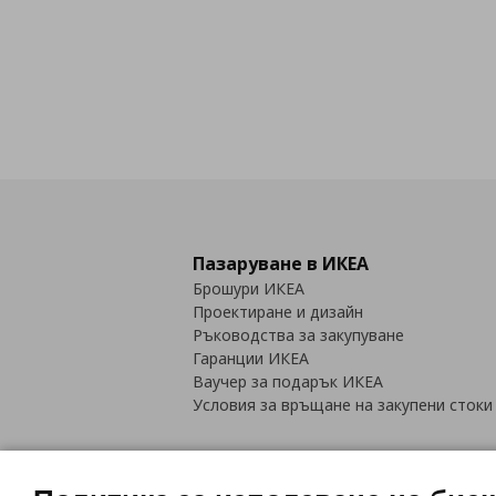
Пазаруване в ИКЕА
Брошури ИКЕА
Проектиране и дизайн
Ръководства за закупуване
Гаранции ИКЕА
Ваучер за подарък ИКЕА
Условия за връщане на закупени стоки