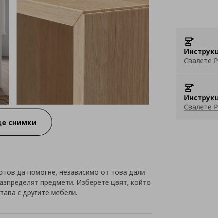
Инструкц
Свалете P
Инструкц
Свалете P
е снимки
готов да помогне, независимо от това дали
разпределят предмети. Изберете цвят, който
етава с другите мебели.