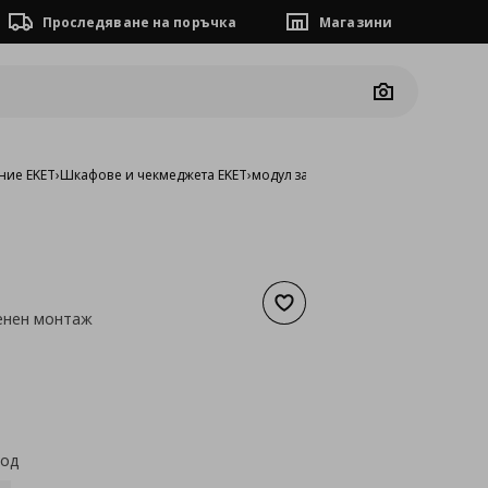
Проследяване на поръчка
Магазини
Camera
ние EKET
›
Шкафове и чекмеджета EKET
›
модул за стенен монтаж
Добави към списъка с люб
енен монтаж
а
24,03 €
код