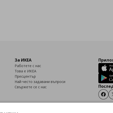
За ИКЕА
Прилож
Работете с нас
Това е ИКЕА
Пресцентър
Най-често задавани въпроси
Послед
Свържете се с нас
Faceb