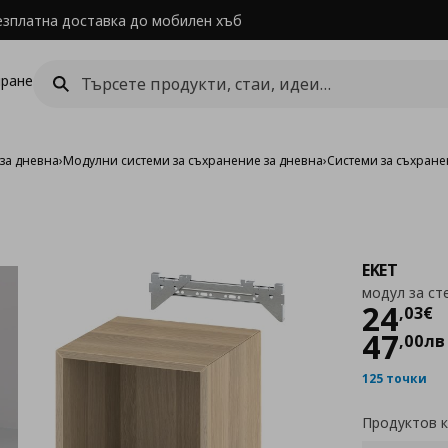
езплатна доставка до мобилен хъб
ране
за дневна
›
Модулни системи за съхранение за дневна
›
Системи за съхране
EKET
модул за ст
Цен
24
,
03
€
47
,
00
лв
125 точки
Продуктов 