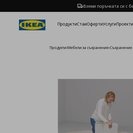
Вземи поръчката си с б
Продукти
Стаи
Оферти
Услуги
Проекти
Продукти
›
Мебели за съхранение
›
Съхранение 