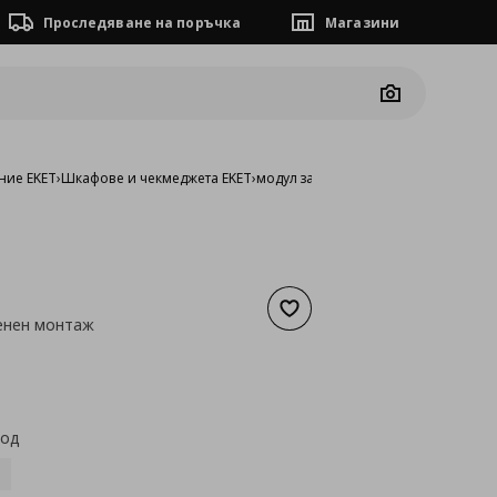
Проследяване на поръчка
Магазини
Camera
ние EKET
›
Шкафове и чекмеджета EKET
›
модул за стенен монтаж
Добави към списъка с люб
енен монтаж
а
24,03 €
код