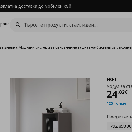
езплатна доставка до мобилен хъб
ране
за дневна
›
Модулни системи за съхранение за дневна
›
Системи за съхране
EKET
модул за ст
Цен
24
,
03
€
125 точки
Продуктов 
792.858.30