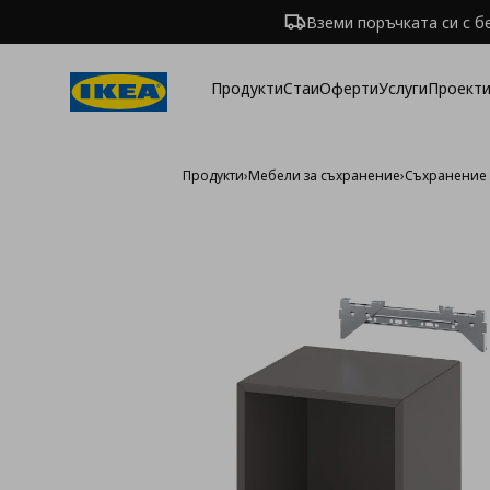
Вземи поръчката си с б
Продукти
Стаи
Оферти
Услуги
Проекти
Продукти
›
Мебели за съхранение
›
Съхранение 