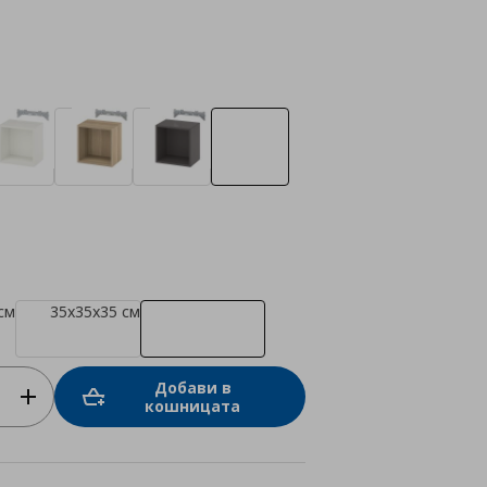
см
35x35x35 см
Добави в
кошницата