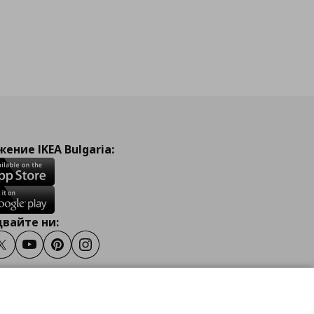
ение IKEA Bulgaria:
вайте ни:
ook
Twitter
Youtube
Pinterest
Instagram