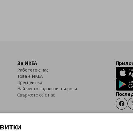
За ИКЕА
Прилож
Работете с нас
Това е ИКЕА
Пресцентър
Най-често задавани въпроси
Послед
Свържете се с нас
Faceb
квитки