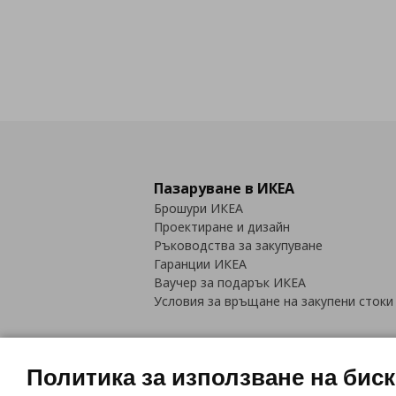
Пазаруване в ИКЕА
Брошури ИКЕА
Проектиране и дизайн
Ръководства за закупуване
Гаранции ИКЕА
Ваучер за подарък ИКЕА
Условия за връщане на закупени стоки
Политика за използване на бис