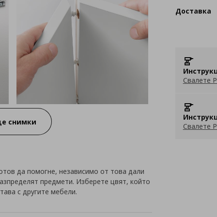
Доставка
Инструкц
Свалете P
Инструкц
е снимки
Свалете P
готов да помогне, независимо от това дали
разпределят предмети. Изберете цвят, който
етава с другите мебели.