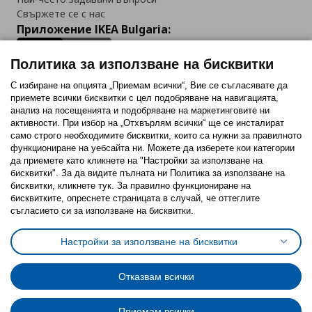
Свържете се с нас
Приложение IKEA Bulgaria:
Политика за използване на бисквитки
С избиране на опцията „Приемам всички“, Вие се съгласявате да
приемете всички бисквитки с цел подобряване на навигацията,
Последвайте ни:
анализ на посещенията и подобряване на маркетинговите ни
активности. При избор на „Отхвърлям всички“ ще се инсталират
Facebook
Twitter
Youtube
Pinterest
Instagram
само строго необходимитe бисквитки, които са нужни за правилното
функциониране на уебсайта ни. Можете да изберете кои категории
да приемете като кликнете на "Настройки за използване на
бисквитки". За да видите пълната ни Политика за използване на
бисквитки, кликнете тук. За правилно функциониране на
бисквитките, опреснете страницата в случай, че оттеглите
съгласието си за използване на бисквитки.
Политика за използване на бисквитки (Cookies)
Избор на настройки за използване на бисквитки
Настройки за използване на бисквитки
Условия за ползване на ikea.bg
Обща политика за личните данни
Политика за защита на личните данни на ikea.bg
Общи условия на програма IKEA Family
Отказвам всички
Политика за защита на лични данни на програма IKEA Family
Приемам всички