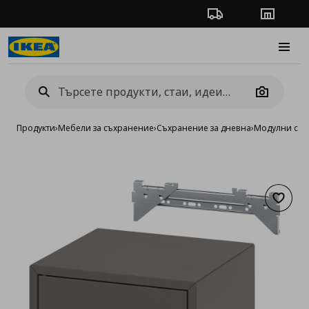
Проследяване на п
Магази
Burge
Camera
Продукти
›
Мебели за съхранение
›
Съхранение за дневна
›
Модулни сист
Добав