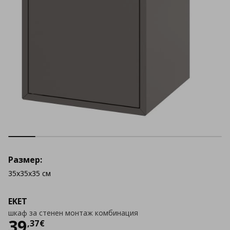
Размер:
35x35x35 см
EKET
шкаф за стенен монтаж комбинация
Цена
39,37 €
39
,
37
€