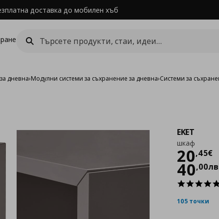
езплатна доставка до мобилен хъб
ране
за дневна
›
Модулни системи за съхранение за дневна
›
Системи за съхране
EKET
шкаф
Цен
20
,
45
€
40
,
00
лв
105 точки