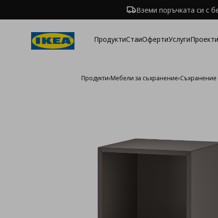
Вземи поръчката си с б
Продукти
Стаи
Оферти
Услуги
Проекти
Продукти
›
Мебели за съхранение
›
Съхранение 