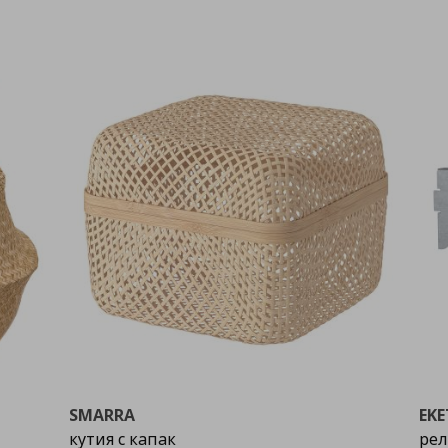
SMARRA
EKE
кутия с капак
рел