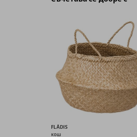
FLÅDIS
кош