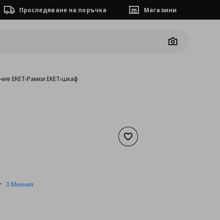
Проследяване на поръчка
Магазини
Camera
ние EKET
›
Рамки EKET
›
шкаф
Добави към списъка с люб
а
20,45 €
5.0
3 Мнения
star
rating