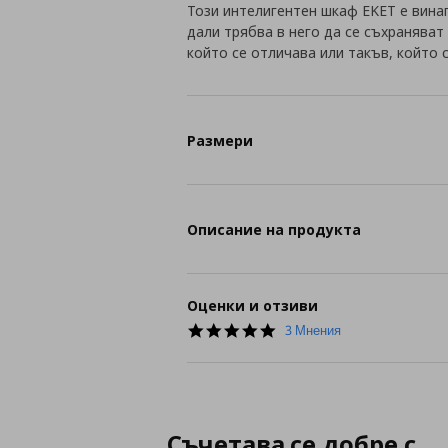
Този интелигентен шкаф EKET е вина
дали трябва в него да се съхраняват
който се отличава или такъв, който 
Размери
Описание на продукта
Оценки и отзиви
5.0
3 Мнения
star
rating
Съчетава се добре с