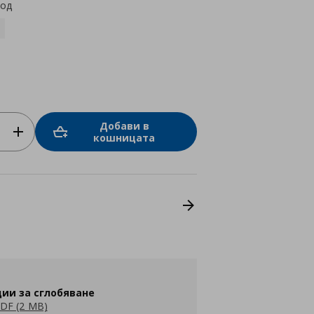
код
Добави в
кошницата
ии за сглобяване
DF (2 MB)