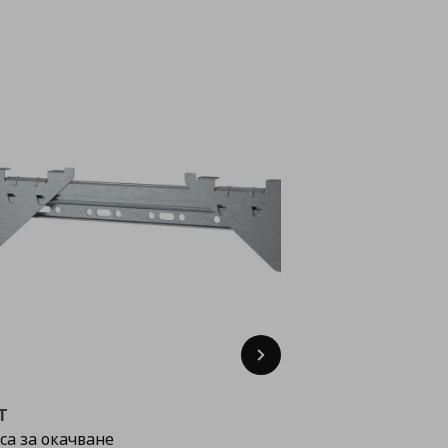
Next
T
са за окачване