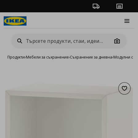
Проследяване на п
Магази
Burge
Camera
Продукти
›
Мебели за съхранение
›
Съхранение за дневна
›
Модулни сист
Добав