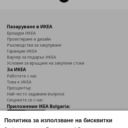
Пазаруване в ИКЕА
Брошури ИКЕА
Проектиране и дизайн
Ръководства за закупуване
Гаранции ИКЕА
Ваучер за подарък ИКЕА
Условия за връщане на закупени стоки
За ИКЕА
Работете с нас
Това е ИКЕА
Пресцентър
Най-често задавани въпроси
Свържете се с нас
Приложение IKEA Bulgaria:
Политика за използване на бисквитки