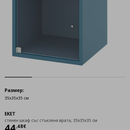
Размер:
35x35x35 см
EKET
стенен шкаф със стъклена врата, 35x35x35 см
Цена
44,48 €
44
,
48
€