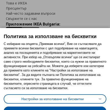
Това е ИКЕА
Пресцентър
Най-често задавани въпроси
Свържете се с нас
Приложение IKEA Bulgaria:
Политика за използване на бисквитки
С избиране на опцията „Приемам всички“, Вие се съгласявате да
приемете всички бисквитки с цел подобряване на навигацията,
Последвайте ни:
анализ на посещенията и подобряване на маркетинговите ни
активности. При избор на „Отхвърлям всички“ ще се инсталират
Facebook
Twitter
Youtube
Pinterest
Instagram
само строго необходимитe бисквитки, които са нужни за правилното
функциониране на уебсайта ни. Можете да изберете кои категории
да приемете като кликнете на "Настройки за използване на
бисквитки". За да видите пълната ни Политика за използване на
бисквитки, кликнете тук. За правилно функциониране на
бисквитките, опреснете страницата в случай, че оттеглите
съгласието си за използване на бисквитки.
Политика за използване на бисквитки (Cookies)
Избор на настройки за използване на бисквитки
Настройки за използване на бисквитки
Условия за ползване на ikea.bg
Обща политика за личните данни
Политика за защита на личните данни на ikea.bg
Общи условия на програма IKEA Family