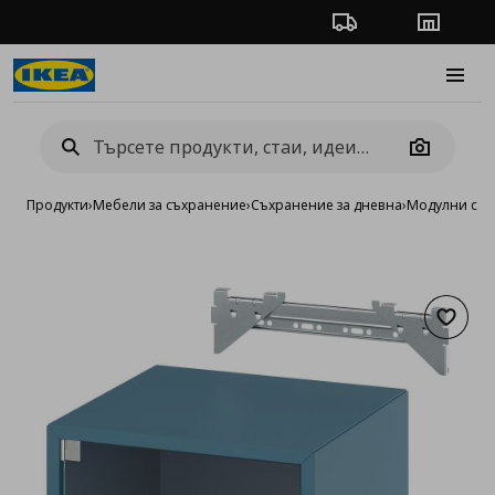
Проследяване на п
Магази
Burge
Camera
Продукти
›
Мебели за съхранение
›
Съхранение за дневна
›
Модулни сист
Добав