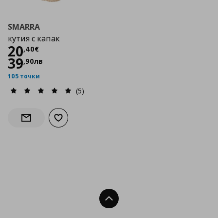
SMARRA
кутия с капак
Цена
20,40 €
20
,
40
€
39
,
90
лв
105 точки
(5)
Добави към списъка с любими
Информирай ме за наличност
Нагоре