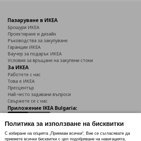
Пазаруване в ИКЕА
Брошури ИКЕА
Проектиране и дизайн
Ръководства за закупуване
Гаранции ИКЕА
Ваучер за подарък ИКЕА
Условия за връщане на закупени стоки
За ИКЕА
Работете с нас
Това е ИКЕА
Пресцентър
Най-често задавани въпроси
Свържете се с нас
Приложение IKEA Bulgaria:
Политика за използване на бисквитки
С избиране на опцията „Приемам всички“, Вие се съгласявате да
приемете всички бисквитки с цел подобряване на навигацията,
Последвайте ни: