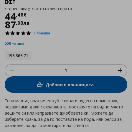
EKET
стенен шкаф със стъклена врата
Цена
44,48 €
44
,
48
€
87
,
00
лв
5.0
1 Мнение
star
rating
225 точки
193.363.71
Добави в кошницата
Този малък, практичен куб е винаги чудесен помощник,
независимо дали съхранявате, поставяте на видно място
вещите си или изпразвате джобовете си. Можете да
изберете крака, за да го поставите на пода, или релси за
окачване, за да го монтирате на стената.