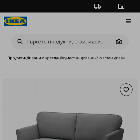
Проследяване на п
Магази
Burge
Camera
Продукти
›
Дивани и кресла
›
Двуместни дивани
›
2-местен диван
Добав