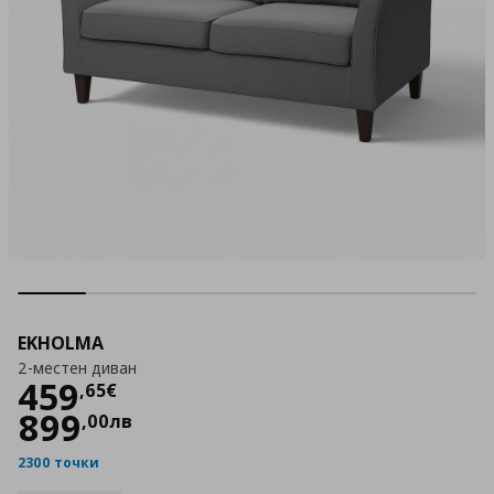
EKHOLMA
2-местен диван
Цена
459,65 €
459
,
65
€
899
,
00
лв
2300 точки