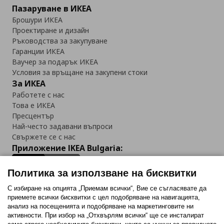
Пазаруване в ИКЕА
Брошури ИКЕА
Проектиране и дизайн
Ръководства за закупуване
Гаранции ИКЕА
Ваучер за подарък ИКЕА
Условия за връщане на закупени стоки
За ИКЕА
Работете с нас
Това е ИКЕА
Пресцентър
Най-често задавани въпроси
Свържете се с нас
Приложение IKEA Bulgaria:
Политика за използване на бисквитки
С избиране на опцията „Приемам всички“, Вие се съгласявате да
приемете всички бисквитки с цел подобряване на навигацията,
Последвайте ни:
анализ на посещенията и подобряване на маркетинговите ни
активности. При избор на „Отхвърлям всички“ ще се инсталират
Facebook
Twitter
Youtube
Pinterest
Instagram