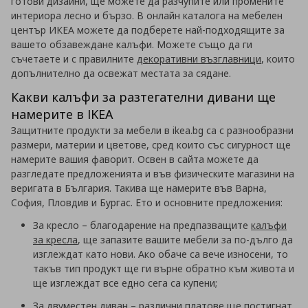
готови дизайни, ще можете да разчупите или промените
интериора лесно и бързо. В онлайн каталога на мебелен
център ИКЕА можете да подберете най-подходящите за
вашето обзавеждане калъфи. Можете също да ги
съчетаете и с правилните
декоративни възглавници
, които
допълнително да освежат местата за сядане.
Какви калъфи за разтегателни дивани ще
намерите в IKEA
Защитните продукти за мебели в ikea.bg са с разнообразни
размери, материи и цветове, сред които със сигурност ще
намерите вашия фаворит. Освен в сайта можете да
разгледате предложенията и във физическите магазини на
веригата в България. Такива ще намерите във Варна,
София, Пловдив и Бургас. Ето и основните предложения:
За кресло – благодарение на предпазващите
калъфи
за кресла
, ще запазите вашите мебели за по-дълго да
изглеждат като нови. Ако обаче са вече износени, то
такъв тип продукт ще ги върне обратно към живота и
ще изглеждат все едно сега са купени;
За двуместен диван – различни платове ще постигнат