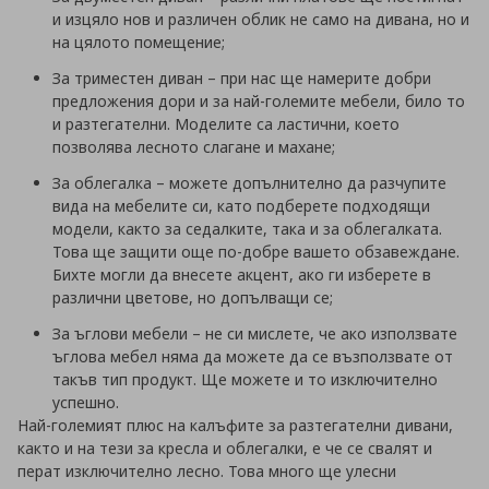
и изцяло нов и различен облик не само на дивана, но и
на цялото помещение;
За триместен диван – при нас ще намерите добри
предложения дори и за най-големите мебели, било то
и разтегателни. Моделите са ластични, което
позволява лесното слагане и махане;
За облегалка – можете допълнително да разчупите
вида на мебелите си, като подберете подходящи
модели, както за седалките, така и за облегалката.
Това ще защити още по-добре вашето обзавеждане.
Бихте могли да внесете акцент, ако ги изберете в
различни цветове, но допълващи се;
За ъглови мебели – не си мислете, че ако използвате
ъглова мебел няма да можете да се възползвате от
такъв тип продукт. Ще можете и то изключително
успешно.
Най-големият плюс на калъфите за разтегателни дивани,
както и на тези за кресла и облегалки, е че се свалят и
перат изключително лесно. Това много ще улесни