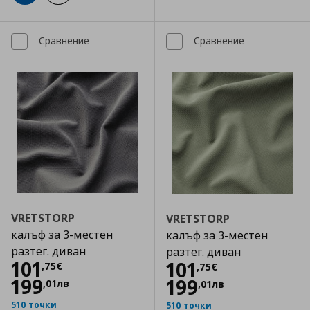
Сравнение
Сравнение
VRETSTORP
VRETSTORP
калъф за 3-местен
калъф за 3-местен
разтег. диван
разтег. диван
Цена
101,75 €
101
Цена
101,75 €
101
,
75
€
,
75
€
199
199
,
01
лв
,
01
лв
510 точки
510 точки