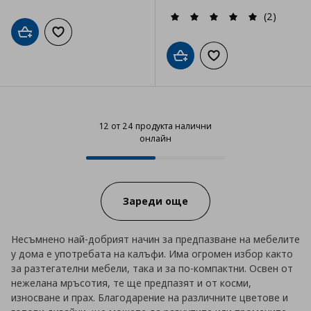
(2)
Добави в кошницата
Добави към списъка с любими
Добави в кошницата
Добави към списъка
12 от 24 продукта налични
онлайн
12 от 24 продукта налични онла
Progress:
Зареди още
Несъмнено най-добрият начин за предпазване на мебелите
у дома е употребата на калъфи. Има огромен избор както
за разтегателни мебели, така и за по-компактни. Освен от
нежелана мръсотия, те ще предпазят и от косми,
износване и прах. Благодарение на различните цветове и