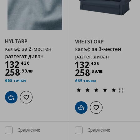
HYLTARP
VRETSTORP
калъф за 2-местен
калъф за 3-местен
разтегат диван
разтег. диван
Цена
132,42 €
132
Цена
132,42 €
132
,
42
€
,
42
€
258
258
,
99
лв
,
99
лв
665 точки
665 точки
(1)
Добави в кошницата
Добави към списъка с любими
Добави в кошницата
Добави към списъка
Сравнение
Сравнение