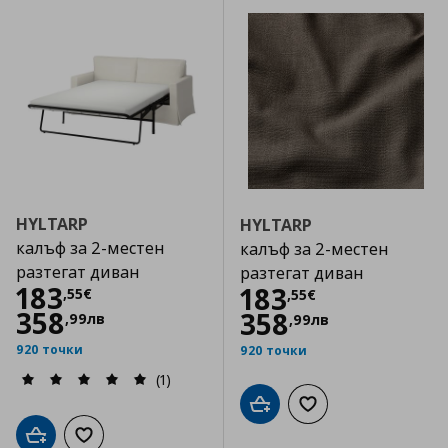
HYLTARP
HYLTARP
калъф за 2-местен
калъф за 2-местен
разтегат диван
разтегат диван
Цена
183,55 €
183
Цена
183,55 €
183
,
55
€
,
55
€
358
358
,
99
лв
,
99
лв
920 точки
920 точки
(1)
Добави в кошницата
Добави към списъка
Добави в кошницата
Добави към списъка с любими