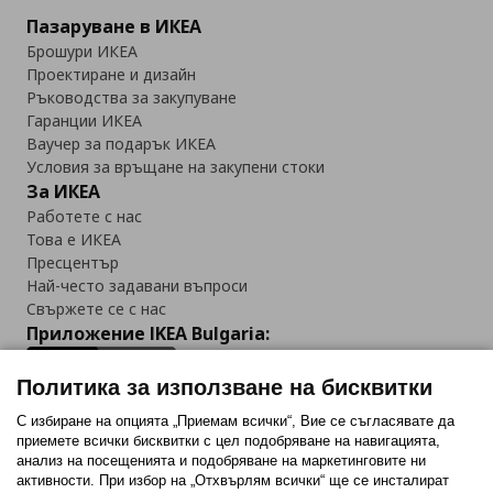
Пазаруване в ИКЕА
Брошури ИКЕА
Проектиране и дизайн
Ръководства за закупуване
Гаранции ИКЕА
Ваучер за подарък ИКЕА
Условия за връщане на закупени стоки
За ИКЕА
Работете с нас
Това е ИКЕА
Пресцентър
Най-често задавани въпроси
Свържете се с нас
Приложение IKEA Bulgaria:
Политика за използване на бисквитки
С избиране на опцията „Приемам всички“, Вие се съгласявате да
приемете всички бисквитки с цел подобряване на навигацията,
Последвайте ни:
анализ на посещенията и подобряване на маркетинговите ни
активности. При избор на „Отхвърлям всички“ ще се инсталират
Facebook
Twitter
Youtube
Pinterest
Instagram