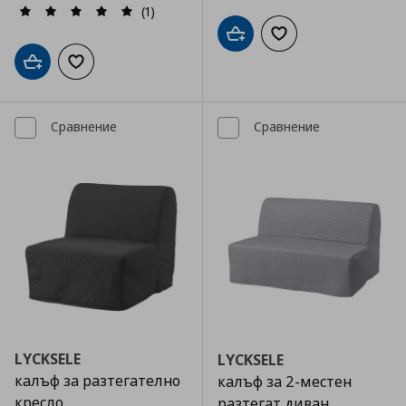
(1)
Добави в кошницата
Добави към списъка
Добави в кошницата
Добави към списъка с любими
Сравнение
Сравнение
LYCKSELE
LYCKSELE
калъф за разтегателно
калъф за 2-местен
кресло
разтегат диван