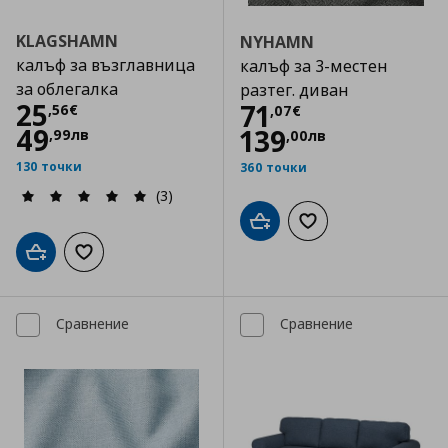
KLAGSHAMN
NYHAMN
калъф за възглавница
калъф за 3-местен
за облегалка
разтег. диван
Цена
25,56 €
25
Цена
71,07 €
71
,
56
€
,
07
€
49
139
,
99
лв
,
00
лв
130 точки
360 точки
(3)
Добави в кошницата
Добави към списъка
Добави в кошницата
Добави към списъка с любими
Сравнение
Сравнение