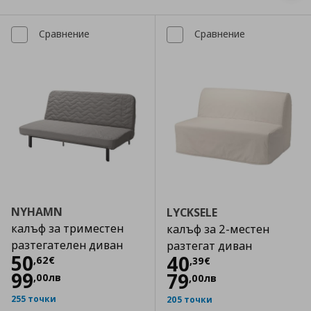
Сравнение
Сравнение
NYHAMN
LYCKSELE
калъф за триместен
калъф за 2-местен
разтегателен диван
разтегат диван
Цена
50,62 €
50
Цена
40,39 €
40
,
62
€
,
39
€
99
79
,
00
лв
,
00
лв
255 точки
205 точки