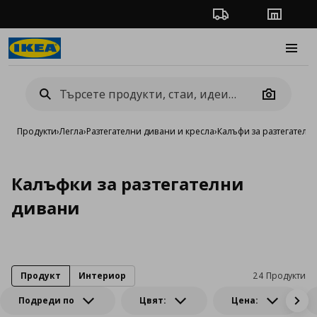
Проследяване на п
Магази
Burge
Camera
Продукти
›
Легла
›
Разтегателни дивани и кресла
›
Калъфи за разтегателн
Калъфки за разтегателни
дивани
Продукт
Интериор
24 Продукти
Подреди по
Цвят:
Цена: