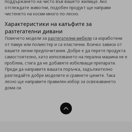
поддържането на чисто във вашето жилище. Ако
отглеждате животни, подобен продукт ще направи
чистенето на косми много по-лесно.
Характеристики на калъфите за
разтегателни дивани
Повечето модели за
разтегателни мебели
са изработени
от памук или полиестер и са еластични. Всичко зависи от
вашите лични предпочитания. Добре е да перете продукта
самостоятелно, като използването на перална машина не е
проблем, стига да не добавяте избелващи препарати.
Преди да направите вашата поръчка, задължително
разгледайте добре моделите и сравнете цените. Така
лесно ще направите правилен избор за освежаването
дома си.
Нагоре