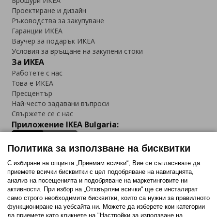
Брошури ИКЕА
Проектиране и дизайн
Ръководства за закупуване
Гаранции ИКЕА
Ваучер за подарък ИКЕА
Условия за връщане на закупени стоки
За ИКЕА
Работете с нас
Това е ИКЕА
Пресцентър
Най-често задавани въпроси
Свържете се с нас
Приложение IKEA Bulgaria:
Политика за използване на бисквитки
С избиране на опцията „Приемам всички“, Вие се съгласявате да
приемете всички бисквитки с цел подобряване на навигацията,
Последвайте ни:
анализ на посещенията и подобряване на маркетинговите ни
активности. При избор на „Отхвърлям всички“ ще се инсталират
Facebook
Twitter
Youtube
Pinterest
Instagram
само строго необходимитe бисквитки, които са нужни за правилното
функциониране на уебсайта ни. Можете да изберете кои категории
да приемете като кликнете на "Настройки за използване на