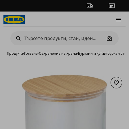
Проследяване на п
Магази
Burge
Camera
Продукти
›
Готвене
›
Съхранение на храна
›
Буркани и кутии
›
буркан с ка
Добав