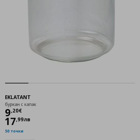
EKLATANT
буркан с капак
Цена
9,20 €
9
,
20
€
17
,
99
лв
50 точки