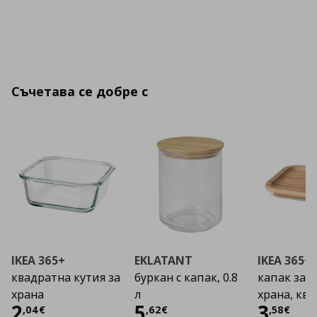
Съчетава се добре с
IKEA 365+
EKLATANT
IKEA 365+
квадратна кутия за
буркан с капак, 0.8
капак за к
храна
л
храна, кв
Цена
2,04 €
Цена
5,62 €
Цена
2
5
3
,
04
€
,
62
€
,
58
€