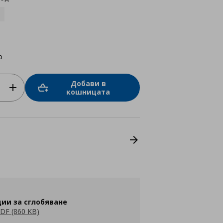
о
Добави в
кошницата
ии за сглобяване
DF (860 KB)