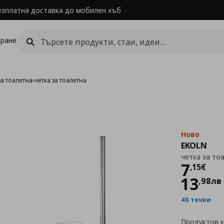
езплатна доставка до мобилен хъб
ране
за тоалетна
›
четка за тоалетна
Ново
EKOLN
четка за то
Цен
7
,
15
€
13
,
98
лв
40 точки
Продуктов 