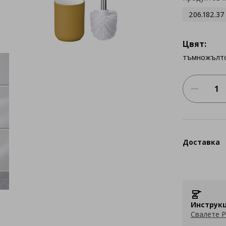
206.182.37
Цвят:
тъмножълт
Доставка
Инструкц
Свалете P