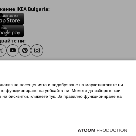
ение IKEA Bulgaria:
вайте ни:
ook
Twitter
Youtube
Pinterest
Instagram
 анализ на посещенията и подобряване на маркетинговите ни
олзване на ikea.bg
ото функциониране на уебсайта ни. Можете да изберете кои
 IKEA Family
е на бисквитки, кликнете тук. За правилно функциониране на