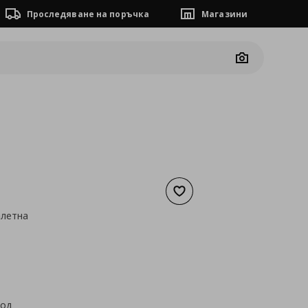
Проследяване на поръчка
Магазини
Camera
Добави към списъка с люб
алетна
а
7,15 €
код