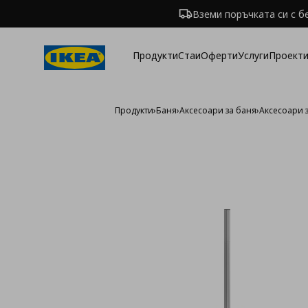
Вземи поръчката си с б
Продукти
Стаи
Оферти
Услуги
Проекти
Продукти
›
Баня
›
Аксесоари за баня
›
Аксесоари 