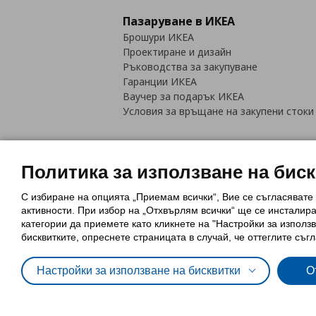
Пазаруване в ИКЕА
Брошури ИКЕА
Проектиране и дизайн
Ръководства за закупуване
Гаранции ИКЕА
Ваучер за подарък ИКЕА
Условия за връщане на закупени стоки
Политика за използване на бис
С избиране на опцията „Приемам всички“, Вие се съгласявате
Политика за използване на бискви
активности. При избор на „Отхвърлям всички“ ще се инсталир
Обща политика за личните данни
категории да приемете като кликнете на "Настройки за използв
Политика за защита на лични данн
бисквитките, опреснете страницата в случай, че оттеглите съгл
Настройки за използване на бисквитки
О
© Inter-IKEA Systems B.V. 1999 - 2025