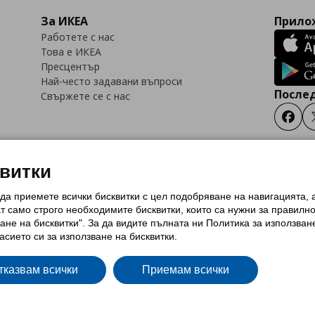
За ИКЕА
Прилож
Работете с нас
Това е ИКЕА
Пресцентър
Най-често задавани въпроси
Послед
Свържете се с нас
Faceb
квитки
 да приемете всички бисквитки с цел подобряване на навигацията,
тки (Cookies)
Избор на настройки за използване на бисквитки
Условия за п
ат само строго необходимитe бисквитки, които са нужни за правилн
Политика за защита на личните данни на ikea.bg
Общи условия на програма
ане на бисквитки". За да видите пълната ни Политика за използван
и на програма IKEA Family
асието си за използване на бисквитки.
тказвам всички
Приемам всички