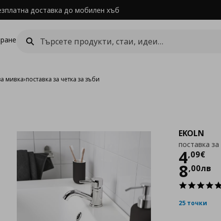
езплатна доставка до мобилен хъб
ране
за мивка
›
поставка за четка за зъби
EKOLN
поставка за
Цен
4
,
09
€
8
,
00
лв
25 точки