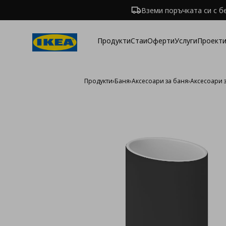
Вземи поръчката си с б
Продукти
Стаи
Оферти
Услуги
Проекти
Продукти
›
Баня
›
Аксесоари за баня
›
Аксесоари 