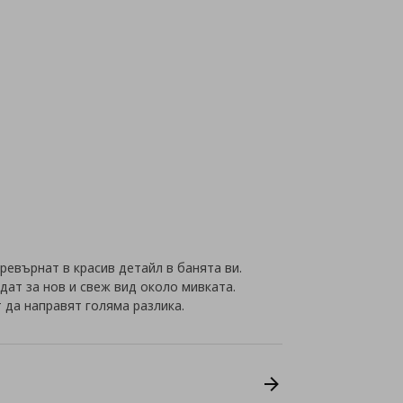
превърнат в красив детайл в банята ви.
дат за нов и свеж вид около мивката.
 да направят голяма разлика.