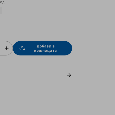
код
Добави в
кошницата