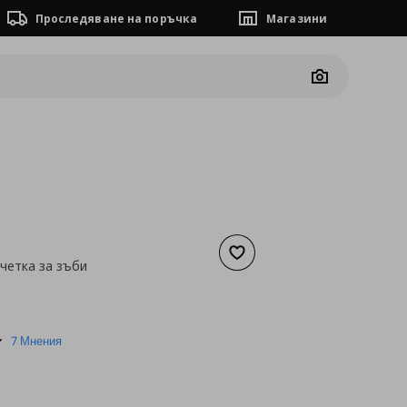
Проследяване на поръчка
Магазини
Camera
Добави към списъка с люб
 четка за зъби
а
4,09 €
5.0
7 Мнения
star
rating