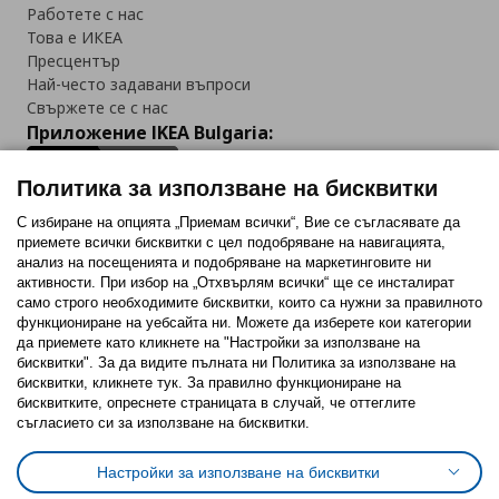
Работете с нас
Това е ИКЕА
Пресцентър
Най-често задавани въпроси
Свържете се с нас
Приложение IKEA Bulgaria:
Политика за използване на бисквитки
С избиране на опцията „Приемам всички“, Вие се съгласявате да
приемете всички бисквитки с цел подобряване на навигацията,
Последвайте ни:
анализ на посещенията и подобряване на маркетинговите ни
активности. При избор на „Отхвърлям всички“ ще се инсталират
Facebook
Twitter
Youtube
Pinterest
Instagram
само строго необходимитe бисквитки, които са нужни за правилното
функциониране на уебсайта ни. Можете да изберете кои категории
да приемете като кликнете на "Настройки за използване на
бисквитки". За да видите пълната ни Политика за използване на
бисквитки, кликнете тук. За правилно функциониране на
бисквитките, опреснете страницата в случай, че оттеглите
съгласието си за използване на бисквитки.
Политика за използване на бисквитки (Cookies)
Избор на настройки за използване на бисквитки
Настройки за използване на бисквитки
Условия за ползване на ikea.bg
Обща политика за личните данни
Политика за защита на личните данни на ikea.bg