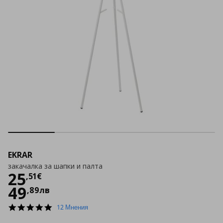
EKRAR
закачалка за шапки и палта
Цена
25,51 €
25
,
51
€
49
,
89
лв
5.0
12 Мнения
star