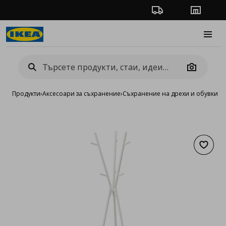
Проследяване на п
Магази
Burge
Camera
Продукти
›
Аксесоари за съхранение
›
Съхранение на дрехи и обувки
›
С
Добав