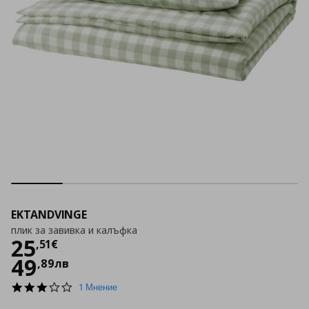
EKTANDVINGE
плик за завивка и калъфка
Цена
25,51 €
25
,
51
€
49
,
89
лв
3.0
1 Мнение
star