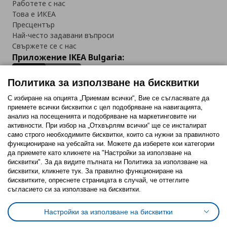
Работете с нас
Това е ИКЕА
Пресцентър
Най-често задавани въпроси
Свържете се с нас
Приложение IKEA Bulgaria:
Политика за използване на бисквитки
С избиране на опцията „Приемам всички“, Вие се съгласявате да
приемете всички бисквитки с цел подобряване на навигацията,
Последвайте ни:
анализ на посещенията и подобряване на маркетинговите ни
активности. При избор на „Отхвърлям всички“ ще се инсталират
Facebook
Twitter
Youtube
Pinterest
Instagram
само строго необходимитe бисквитки, които са нужни за правилното
функциониране на уебсайта ни. Можете да изберете кои категории
да приемете като кликнете на "Настройки за използване на
бисквитки". За да видите пълната ни Политика за използване на
бисквитки, кликнете тук. За правилно функциониране на
бисквитките, опреснете страницата в случай, че оттеглите
съгласието си за използване на бисквитки.
Политика за използване на бисквитки (Cookies)
Избор на настройки за използване на бисквитки
Настройки за използване на бисквитки
Условия за ползване на ikea.bg
Обща политика за личните данни
Политика за защита на личните данни на ikea.bg