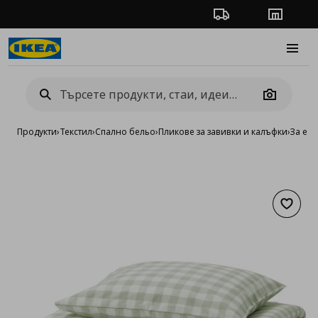
Проследяване на п
Магази
Burge
Camera
Продукти
›
Текстил
›
Спално бельо
›
Пликове за завивки и калъфки
›
За ед
Добав