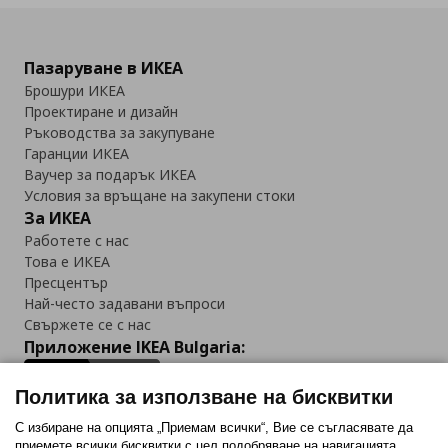
Пазаруване в ИКЕА
Брошури ИКЕА
Проектиране и дизайн
Ръководства за закупуване
Гаранции ИКЕА
Ваучер за подарък ИКЕА
Условия за връщане на закупени стоки
За ИКЕА
Работете с нас
Това е ИКЕА
Пресцентър
Най-често задавани въпроси
Свържете се с нас
Приложение IKEA Bulgaria:
Политика за използване на бисквитки
С избиране на опцията „Приемам всички“, Вие се съгласявате да
приемете всички бисквитки с цел подобряване на навигацията,