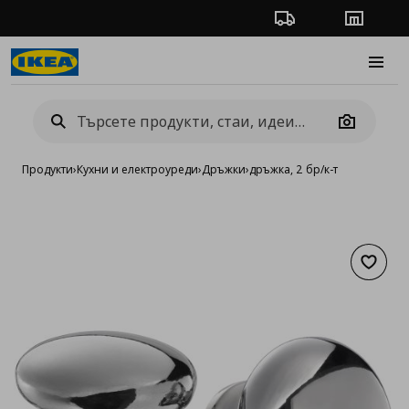
Проследяване на п
Магази
Burge
Camera
Продукти
›
Кухни и електроуреди
›
Дръжки
›
дръжка, 2 бр/к-т
Добав