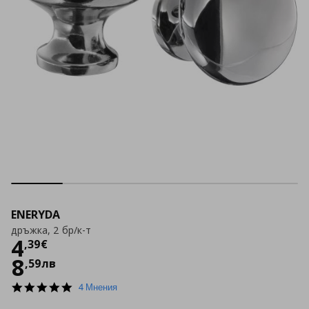
ENERYDA
дръжка, 2 бр/к-т
Цена
4,39 €
4
,
39
€
8
,
59
лв
5.0
4 Мнения
star