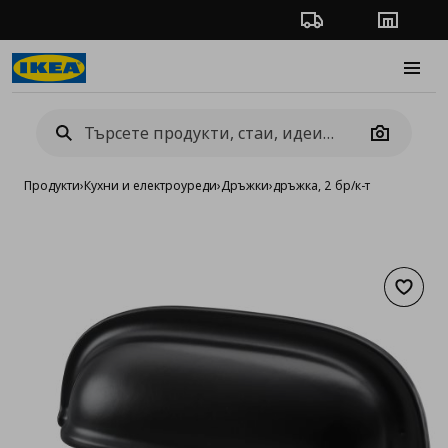
Проследяване на п
Магази
Burge
Camera
Продукти
›
Кухни и електроуреди
›
Дръжки
›
дръжка, 2 бр/к-т
Добав