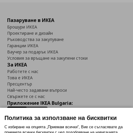
Пазаруване в ИКЕА
Брошури ИКЕА
Проектиране и дизайн
Ръководства за закупуване
Гаранции ИКЕА
Ваучер за подарък ИКЕА
Условия за връщане на закупени стоки
За ИКЕА
Работете с нас
Това е ИКЕА
Пресцентър
Най-често задавани въпроси
Свържете се с нас
Приложение IKEA Bulgaria:
Политика за използване на бисквитки
С избиране на опцията „Приемам всички“, Вие се съгласявате да
приемете всички бисквитки с цел подобряване на навигацията,