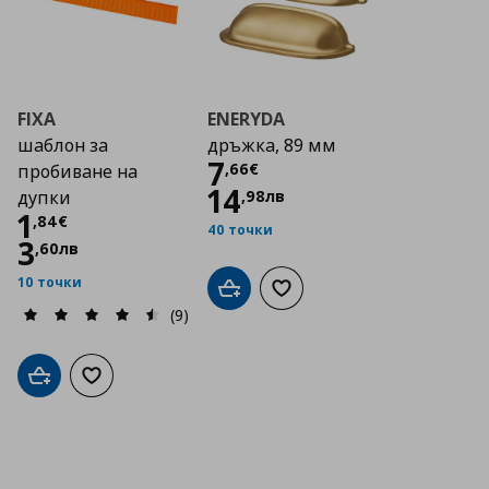
FIXA
ENERYDA
шаблон за
дръжка, 89 мм
Цена
7,66 €
7
,
66
€
пробиване на
14
,
98
лв
дупки
Цена
1,84 €
1
,
84
€
40 точки
3
,
60
лв
10 точки
Добави в кошницата
Добави към списъка с люб
(9)
Добави в кошницата
Добави към списъка с любими