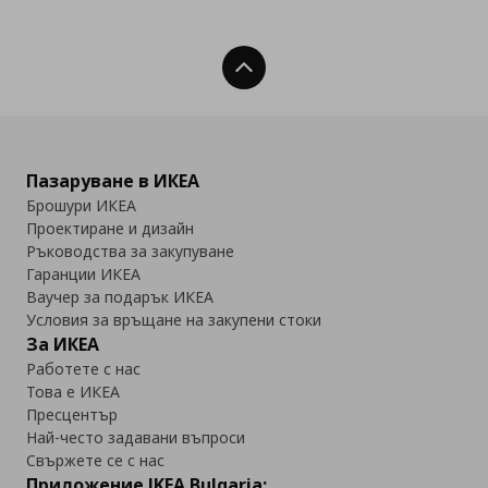
Нагоре
Пазаруване в ИКЕА
Брошури ИКЕА
Проектиране и дизайн
Ръководства за закупуване
Гаранции ИКЕА
Ваучер за подарък ИКЕА
Условия за връщане на закупени стоки
За ИКЕА
Работете с нас
Това е ИКЕА
Пресцентър
Най-често задавани въпроси
Свържете се с нас
Приложение IKEA Bulgaria: