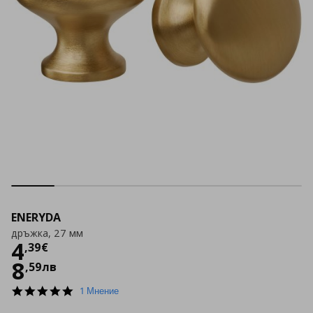
ENERYDA
дръжка, 27 мм
Цена
4,39 €
4
,
39
€
8
,
59
лв
5.0
1 Мнение
star