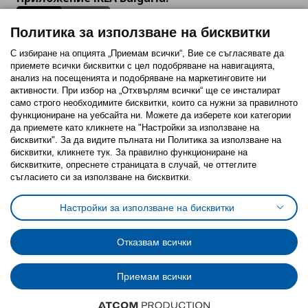
Политика за използване на бисквитки
С избиране на опцията „Приемам всички“, Вие се съгласявате да
приемете всички бисквитки с цел подобряване на навигацията,
Последвайте ни:
анализ на посещенията и подобряване на маркетинговите ни
активности. При избор на „Отхвърлям всички“ ще се инсталират
Facebook
Twitter
Youtube
Pinterest
Instagram
само строго необходимитe бисквитки, които са нужни за правилното
функциониране на уебсайта ни. Можете да изберете кои категории
да приемете като кликнете на "Настройки за използване на
бисквитки". За да видите пълната ни Политика за използване на
бисквитки, кликнете тук. За правилно функциониране на
бисквитките, опреснете страницата в случай, че оттеглите
съгласието си за използване на бисквитки.
Политика за използване на бисквитки (Cookies)
Избор на настройки за използване на бисквитки
Настройки за използване на бисквитки
Условия за ползване на ikea.bg
Обща политика за личните данни
Политика за защита на личните данни на ikea.bg
Общи условия на програма IKEA Family
Отказвам всички
Политика за защита на лични данни на програма IKEA Family
Приемам всички
© Inter-IKEA Systems B.V. 1999 - 2025