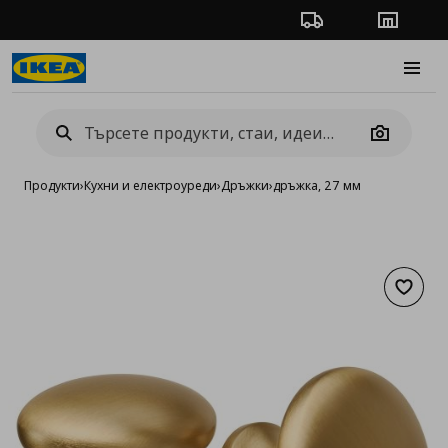
Проследяване на п
Магази
Burge
Camera
Продукти
›
Кухни и електроуреди
›
Дръжки
›
дръжка, 27 мм
Добав