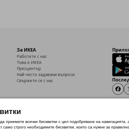
За ИКЕА
Прилож
Работете с нас
Това е ИКЕА
Пресцентър
Най-често задавани въпроси
Послед
Свържете се с нас
Faceb
квитки
 да приемете всички бисквитки с цел подобряване на навигацията,
тки (Cookies)
Избор на настройки за използване на бисквитки
Условия за п
ат само строго необходимитe бисквитки, които са нужни за правилн