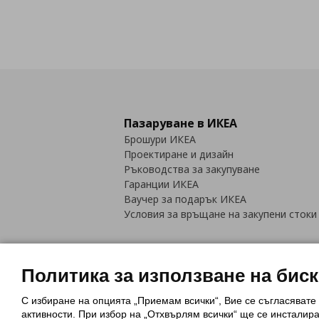
Пазаруване в ИКЕА
Брошури ИКЕА
Проектиране и дизайн
Ръководства за закупуване
Гаранции ИКЕА
Ваучер за подарък ИКЕА
Условия за връщане на закупени стоки
Политика за използване на бис
С избиране на опцията „Приемам всички“, Вие се съгласявате
Политика за използване на бискви
активности. При избор на „Отхвърлям всички“ ще се инсталир