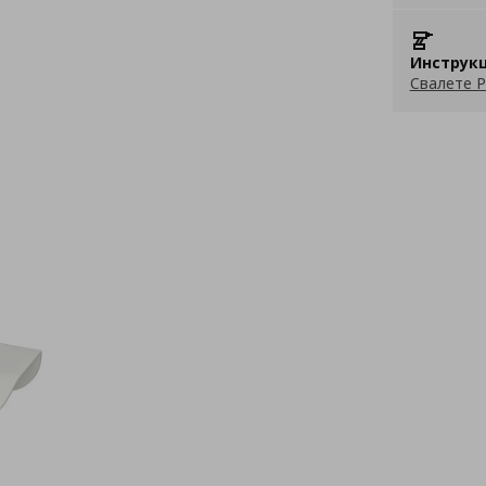
Инструкц
Свалете P