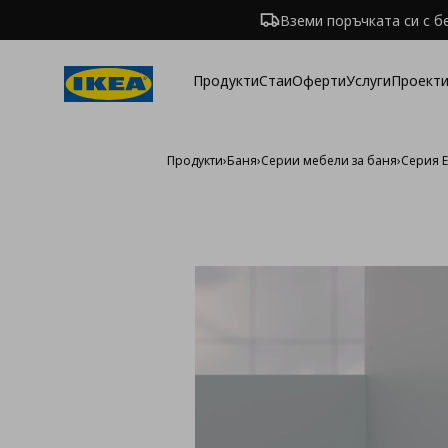
Вземи поръчката си с б
Продукти
Стаи
Оферти
Услуги
Проекти
Продукти
›
Баня
›
Серии мебели за баня
›
Серия E