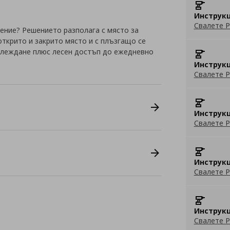
Инструкц
Свалете P
ение? Решението разполага с място за
открито и закрито място и с плъзгащо се
оглеждане плюс лесен достъп до ежедневно
Инструкц
Свалете P
Инструкц
Свалете P
Инструкц
Свалете P
Инструкц
Свалете P