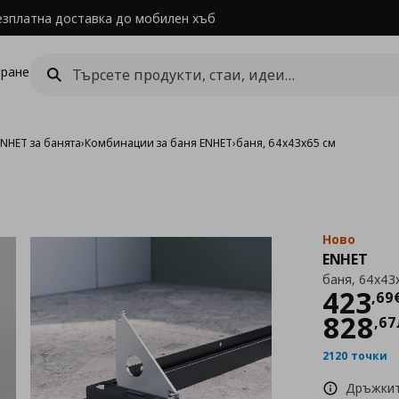
езплатна доставка до мобилен хъб
ране
NHET за банята
›
Комбинации за баня ENHET
›
баня, 64x43x65 см
Ново
ENHET
баня, 64x43
Цен
423
,
69
828
,
67
2120 точки
Дръжкит