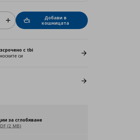
Добави в
кошницата
зсрочено с tbi
носките си
ии за сглобяване
DF (2 MB)