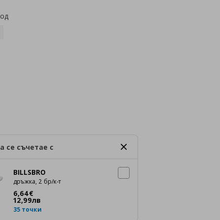
код
а се съчетае с
BILLSBRO
дръжка, 2 бр/к-т
Цена
6,64 €
6
,
64
€
12
,
99
лв
35 точки