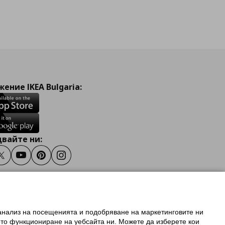
ение IKEA Bulgaria:
вайте ни:
ook
Twitter
Youtube
Pinterest
Instagram
 анализ на посещенията и подобряване на маркетинговите ни
олзване на ikea.bg
ото функциониране на уебсайта ни. Можете да изберете кои