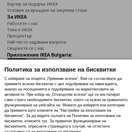
Ваучер за подарък ИКЕА
Условия за връщане на закупени стоки
За ИКЕА
Работете с нас
Това е ИКЕА
Пресцентър
Най-често задавани въпроси
Свържете се с нас
Приложение IKEA Bulgaria:
Политика за използване на бисквитки
С избиране на опцията „Приемам всички“, Вие се съгласявате да
приемете всички бисквитки с цел подобряване на навигацията,
Последвайте ни:
анализ на посещенията и подобряване на маркетинговите ни
активности. При избор на „Отхвърлям всички“ ще се инсталират
Facebook
Twitter
Youtube
Pinterest
Instagram
само строго необходимитe бисквитки, които са нужни за правилното
функциониране на уебсайта ни. Можете да изберете кои категории
да приемете като кликнете на "Настройки за използване на
бисквитки". За да видите пълната ни Политика за използване на
бисквитки, кликнете тук. За правилно функциониране на
бисквитките, опреснете страницата в случай, че оттеглите
съгласието си за използване на бисквитки.