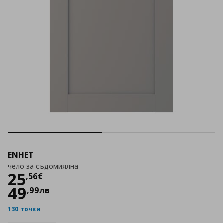
ENHET
чело за съдомиялна
Цена
25,56 €
25
,
56
€
49
,
99
лв
130 точки