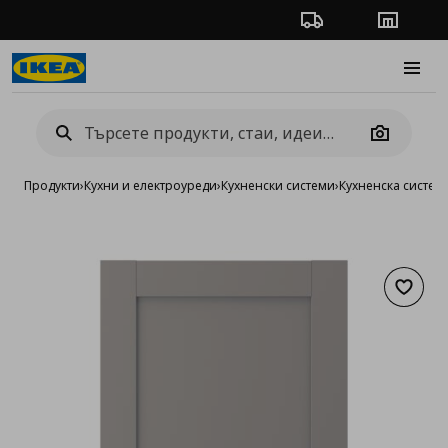
Проследяване на п
Магази
Burge
Camera
Продукти
›
Кухни и електроуреди
›
Кухненски системи
›
Кухненска систем
Добав