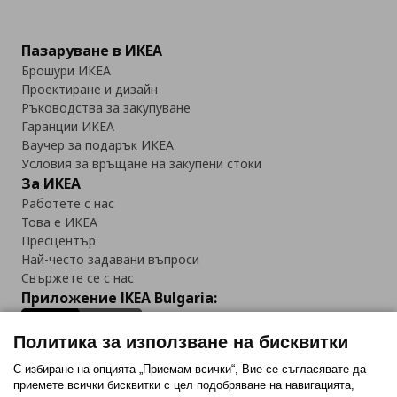
Пазаруване в ИКЕА
Брошури ИКЕА
Проектиране и дизайн
Ръководства за закупуване
Гаранции ИКЕА
Ваучер за подарък ИКЕА
Условия за връщане на закупени стоки
За ИКЕА
Работете с нас
Това е ИКЕА
Пресцентър
Най-често задавани въпроси
Свържете се с нас
Приложение IKEA Bulgaria:
Политика за използване на бисквитки
С избиране на опцията „Приемам всички“, Вие се съгласявате да
приемете всички бисквитки с цел подобряване на навигацията,
Последвайте ни: