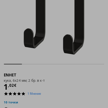
ENHET
кука, 6x24 мм; 2 бр. в к-т
Цена
1,02 €
1
,
02
€
5.0
1 Мнение
star
rating
10 точки