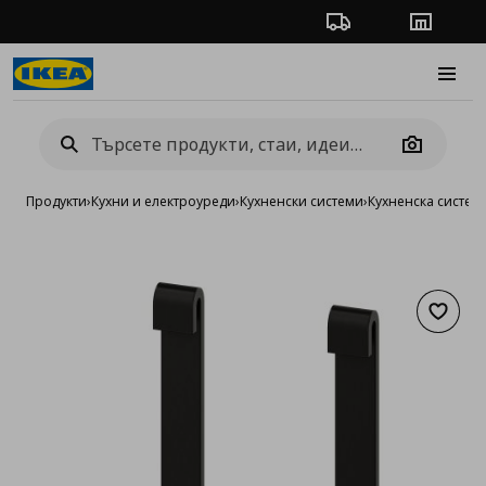
Проследяване на п
Магази
Burge
Camera
Продукти
›
Кухни и електроуреди
›
Кухненски системи
›
Кухненска систем
Добав