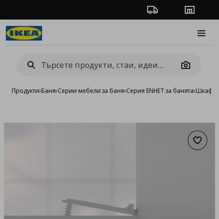
Проследяване на п
Магази
Burge
Camera
Продукти
›
Баня
›
Серии мебели за баня
›
Серия ENHET за банята
›
Шкафов
Добав