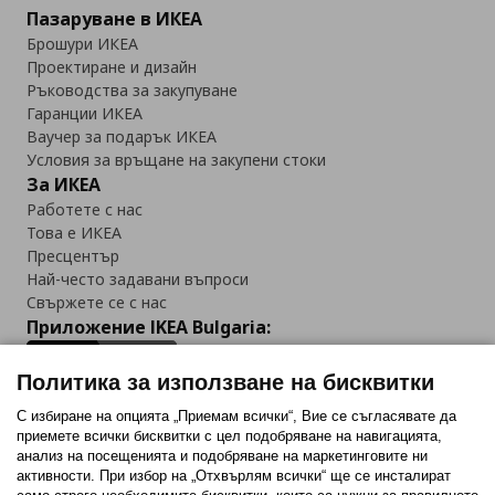
Пазаруване в ИКЕА
Брошури ИКЕА
Проектиране и дизайн
Ръководства за закупуване
Гаранции ИКЕА
Ваучер за подарък ИКЕА
Условия за връщане на закупени стоки
За ИКЕА
Работете с нас
Това е ИКЕА
Пресцентър
Най-често задавани въпроси
Свържете се с нас
Приложение IKEA Bulgaria:
Политика за използване на бисквитки
С избиране на опцията „Приемам всички“, Вие се съгласявате да
приемете всички бисквитки с цел подобряване на навигацията,
Последвайте ни:
анализ на посещенията и подобряване на маркетинговите ни
активности. При избор на „Отхвърлям всички“ ще се инсталират
Facebook
Twitter
Youtube
Pinterest
Instagram