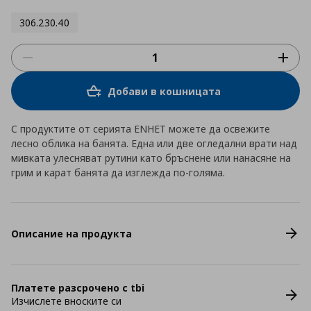
306.230.40
Добави в кошницата
С продуктите от серията ENHET можете да освежите
лесно облика на банята. Една или две огледални врати над
мивката улесняват рутини като бръснене или нанасяне на
грим и карат банята да изглежда по-голяма.
Описание на продукта
Платете разсрочено с tbi
Изчислете вноските си