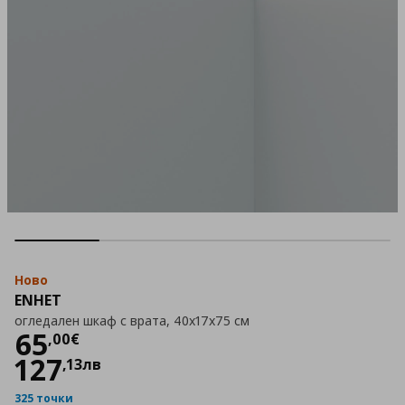
Ново
ENHET
огледален шкаф с врата, 40x17x75 см
Цена
65,00 €
65
,
00
€
127
,
13
лв
325 точки