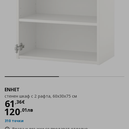
ENHET
стенен шкаф с 2 рафта, 60x30x75 см
Цена
61,36 €
61
,
36
€
120
,
01
лв
310 точки
Врата и дръжки се продават отделно.