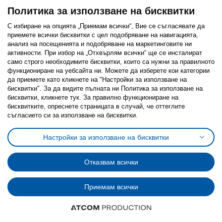
Политика за използване на бисквитки
С избиране на опцията „Приемам всички“, Вие се съгласявате да
приемете всички бисквитки с цел подобряване на навигацията,
Последвайте ни:
анализ на посещенията и подобряване на маркетинговите ни
активности. При избор на „Отхвърлям всички“ ще се инсталират
Facebook
Twitter
Youtube
Pinterest
Instagram
само строго необходимитe бисквитки, които са нужни за правилното
функциониране на уебсайта ни. Можете да изберете кои категории
да приемете като кликнете на "Настройки за използване на
бисквитки". За да видите пълната ни Политика за използване на
бисквитки, кликнете тук. За правилно функциониране на
бисквитките, опреснете страницата в случай, че оттеглите
съгласието си за използване на бисквитки.
Политика за използване на бисквитки (Cookies)
Избор на настройки за използване на бисквитки
Настройки за използване на бисквитки
Условия за ползване на ikea.bg
Обща политика за личните данни
Политика за защита на личните данни на ikea.bg
Общи условия на програма IKEA Family
Отказвам всички
Политика за защита на лични данни на програма IKEA Family
Приемам всички
© Inter-IKEA Systems B.V. 1999 - 2025