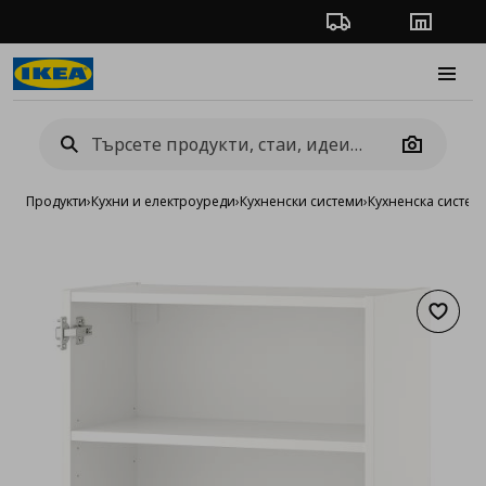
Проследяване на п
Магази
Burge
Camera
Продукти
›
Кухни и електроуреди
›
Кухненски системи
›
Кухненска систем
Добав