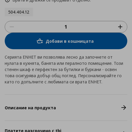
504.404.12
Добави в кошницата
Серията ENHET ви позволява лесно да започнете от
нулата в кухнята, банята или пералното помещение. Този
стенен шкаф е перфектен за бутилки и буркани - освен
това осигурява добър общ поглед. Персонализирайте го
като го допълните с любимата си врата ENHET.
Описание на продукта
Платете разсрочено с tbi