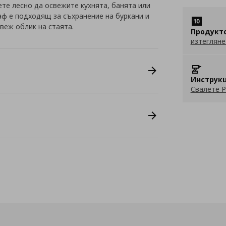
те лесно да освежите кухнята, банята или
ф е подходящ за съхранение на буркани и
свеж облик на стаята.
Продукт
изтегляне
Инструкц
Свалете P