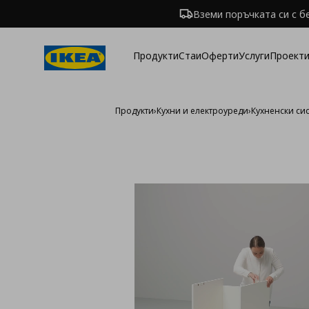
Вземи поръчката си с б
Продукти
Стаи
Оферти
Услуги
Проекти
Продукти
›
Кухни и електроуреди
›
Кухненски си