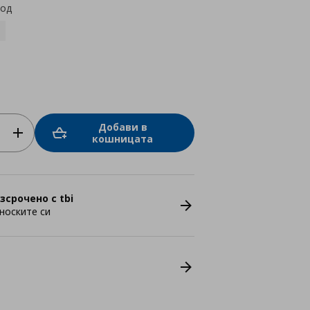
код
Добави в
кошницата
зсрочено с tbi
носките си