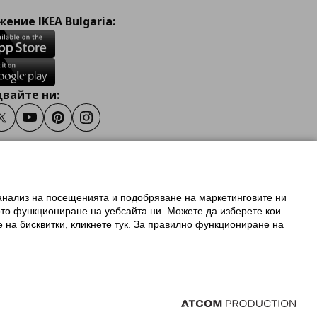
ение IKEA Bulgaria:
вайте ни:
ook
Twitter
Youtube
Pinterest
Instagram
 анализ на посещенията и подобряване на маркетинговите ни
олзване на ikea.bg
ото функциониране на уебсайта ни. Можете да изберете кои
 IKEA Family
е на бисквитки, кликнете тук. За правилно функциониране на