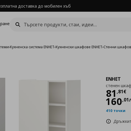
езплатна доставка до мобилен хъб
ране
стеми
›
Кухненска система ENHET
›
Кухненски шкафове ENHET
›
Стенни шкафов
ENHET
стенен шкаф
Цен
81
,
81
€
160
,
01
410 точки
Дръжкит