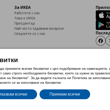
За ИКЕА
Прилож
Работете с нас
Това е ИКЕА
Пресцентър
Най-често задавани въпроси
Послед
Свържете се с нас
Faceb
квитки
 да приемете всички бисквитки с цел подобряване на навигацията,
тки (Cookies)
Избор на настройки за използване на бисквитки
Условия за п
ат само строго необходимитe бисквитки, които са нужни за правилн
Политика за защита на личните данни на ikea.bg
Общи условия на програма
ане на бисквитки". За да видите пълната ни Политика за използван
и на програма IKEA Family
асието си за използване на бисквитки.
тказвам всички
Приемам всички