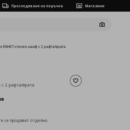
Проследяване на поръчка
Магазини
Camera
е ENHET
›
стенен шкаф с 2 рафта/врата
Добави към списъка с люб
 с 2 рафта/врата
а
81,81 €
лв
е се продават отделно.