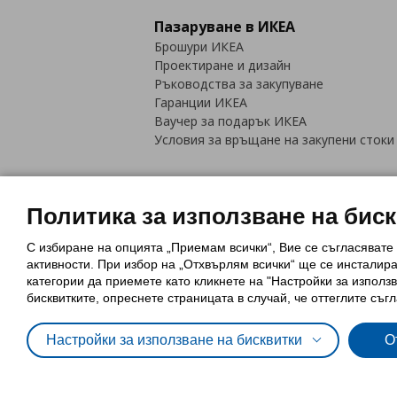
Пазаруване в ИКЕА
Брошури ИКЕА
Проектиране и дизайн
Ръководства за закупуване
Гаранции ИКЕА
Ваучер за подарък ИКЕА
Условия за връщане на закупени стоки
Политика за използване на бис
С избиране на опцията „Приемам всички“, Вие се съгласявате
Политика за използване на бискви
активности. При избор на „Отхвърлям всички“ ще се инсталир
Обща политика за личните данни
категории да приемете като кликнете на "Настройки за използв
Политика за защита на лични данн
бисквитките, опреснете страницата в случай, че оттеглите съгл
Настройки за използване на бисквитки
О
© Inter-IKEA Systems B.V. 1999 - 2025