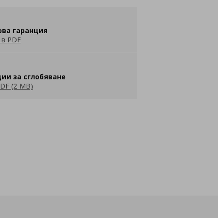
ова гаранция
 в PDF
ии за сглобяване
DF (2 MB)