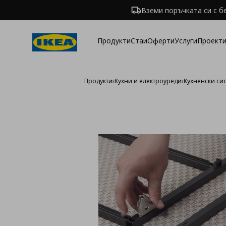
Вземи поръчката си с б
Продукти
Стаи
Оферти
Услуги
Проекти
Продукти
›
Кухни и електроуреди
›
Кухненски си