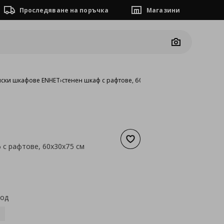
Проследяване на поръчка
Магазини
Camera
нски шкафове ENHET
›
стенен шкаф с рафтове, 60x30x75 см
Добави към списъка с люб
 с рафтове, 60x30x75 см
а
63,91 €
код