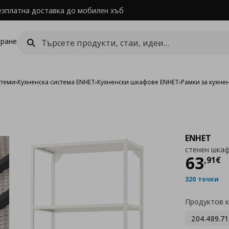
езплатна доставка до мобилен хъб
ране
стеми
›
Кухненска система ENHET
›
Кухненски шкафове ENHET
›
Рамки за кухне
ENHET
стенен шкаф
Цен
63
,
91
€
320 точки
Продуктов 
204.489.71