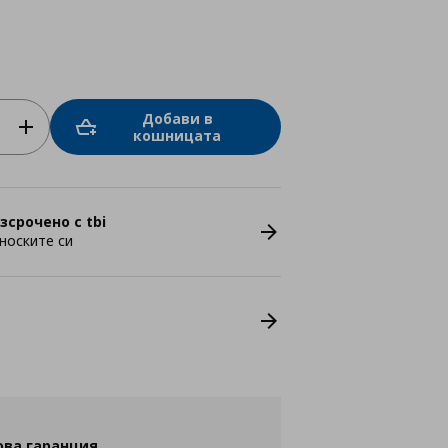
Добави в
кошницата
зсрочено с tbi
носките си
ова гаранция