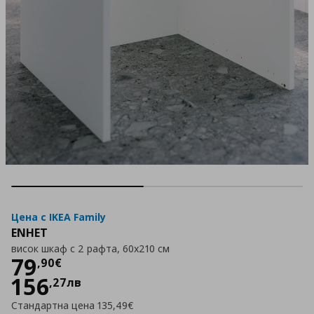
Цена с IKEA Family
ENHET
висок шкаф с 2 рафта, 60x210 см
Цена
79,90 €
79
,
90
€
156
,
27
лв
Стандартна цена
135,49€