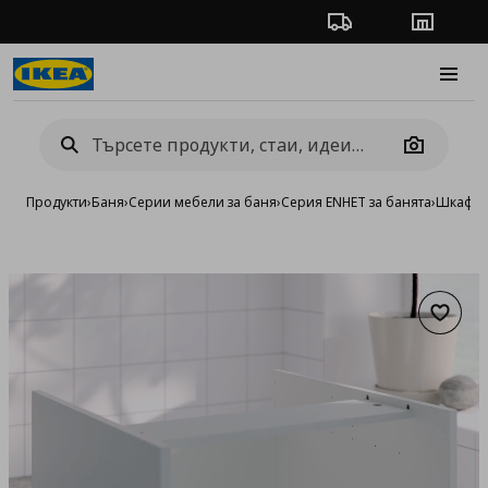
Проследяване на п
Магази
Burge
Camera
Продукти
›
Баня
›
Серии мебели за баня
›
Серия ENHET за банята
›
Шкафов
Добав