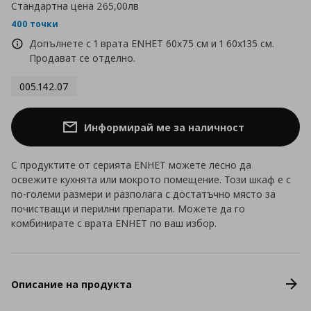
Стандартна цена
265,00лв
400 точки
Допълнете с 1 врата ENHET 60x75 см и 1 60x135 см.
Продават се отделно.
005.142.07
Информирай ме за наличност
С продуктите от серията ENHET можете лесно да
освежите кухнята или мокрото помещение. Този шкаф е с
по-големи размери и разполага с достатъчно място за
почистващи и перилни препарати. Можете да го
комбинирате с врата ENHET по ваш избор.
Описание на продукта