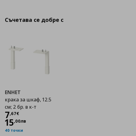
Съчетава се добре с
ENHET
крака за шкаф, 12.5
см; 2 бр. в к-т
Цена
7,67 €
7
,
67
€
15
,
00
лв
40 точки