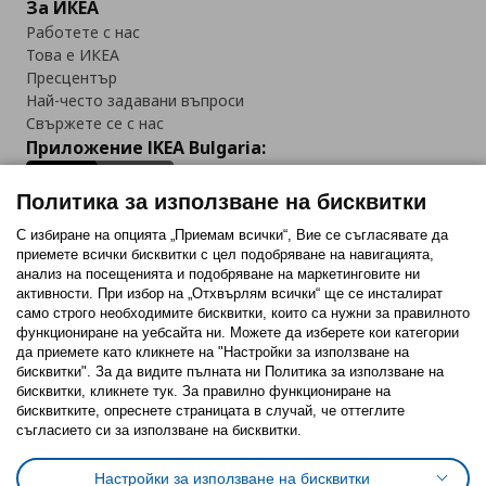
За ИКЕА
Работете с нас
Това е ИКЕА
Пресцентър
Най-често задавани въпроси
Свържете се с нас
Приложение IKEA Bulgaria:
Политика за използване на бисквитки
С избиране на опцията „Приемам всички“, Вие се съгласявате да
приемете всички бисквитки с цел подобряване на навигацията,
Последвайте ни:
анализ на посещенията и подобряване на маркетинговите ни
активности. При избор на „Отхвърлям всички“ ще се инсталират
Facebook
Twitter
Youtube
Pinterest
Instagram
само строго необходимитe бисквитки, които са нужни за правилното
функциониране на уебсайта ни. Можете да изберете кои категории
да приемете като кликнете на "Настройки за използване на
бисквитки". За да видите пълната ни Политика за използване на
бисквитки, кликнете тук. За правилно функциониране на
бисквитките, опреснете страницата в случай, че оттеглите
съгласието си за използване на бисквитки.
Политика за използване на бисквитки (Cookies)
Избор на настройки за използване на бисквитки
Настройки за използване на бисквитки
Условия за ползване на ikea.bg
Обща политика за личните данни