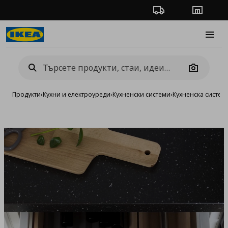
Проследяване на п
Магази
Burge
Camera
Продукти
›
Кухни и електроуреди
›
Кухненски системи
›
Кухненска систе
Добав