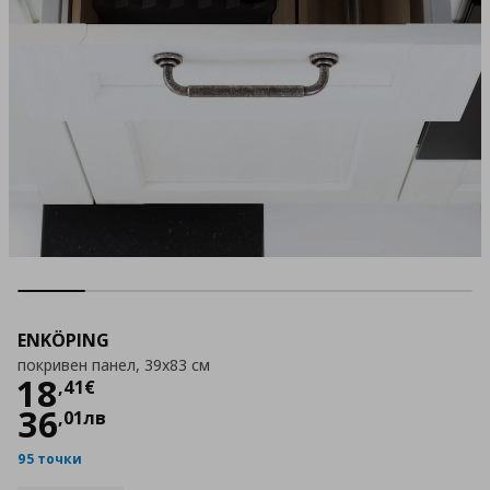
ENKÖPING
покривен панел, 39x83 см
Цена
18,41 €
18
,
41
€
36
,
01
лв
95 точки