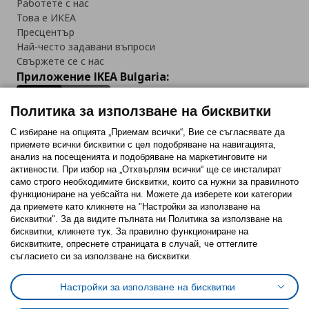
Работете с нас
Това е ИКЕА
Пресцентър
Най-често задавани въпроси
Свържете се с нас
Приложение IKEA Bulgaria:
Политика за използване на бисквитки
С избиране на опцията „Приемам всички“, Вие се съгласявате да
приемете всички бисквитки с цел подобряване на навигацията,
Последвайте ни:
анализ на посещенията и подобряване на маркетинговите ни
активности. При избор на „Отхвърлям всички“ ще се инсталират
Facebook
Twitter
Youtube
Pinterest
Instagram
само строго необходимитe бисквитки, които са нужни за правилното
функциониране на уебсайта ни. Можете да изберете кои категории
да приемете като кликнете на "Настройки за използване на
бисквитки". За да видите пълната ни Политика за използване на
бисквитки, кликнете тук. За правилно функциониране на
бисквитките, опреснете страницата в случай, че оттеглите
съгласието си за използване на бисквитки.
Политика за използване на бисквитки (Cookies)
Избор на настройки за използване на бисквитки
Настройки за използване на бисквитки
Условия за ползване на ikea.bg
Обща политика за личните данни
Политика за защита на личните данни на ikea.bg