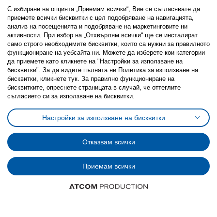
С избиране на опцията „Приемам всички“, Вие се съгласявате да
приемете всички бисквитки с цел подобряване на навигацията,
анализ на посещенията и подобряване на маркетинговите ни
активности. При избор на „Отхвърлям всички“ ще се инсталират
Последвайте ни:
само строго необходимитe бисквитки, които са нужни за правилното
функциониране на уебсайта ни. Можете да изберете кои категории
Facebook
Twitter
Youtube
Pinterest
Instagram
да приемете като кликнете на "Настройки за използване на
бисквитки". За да видите пълната ни Политика за използване на
бисквитки, кликнете тук. За правилно функциониране на
бисквитките, опреснете страницата в случай, че оттеглите
съгласието си за използване на бисквитки.
Политика за използване на бисквитки (Cookies)
Настройки за използване на бисквитки
Избор на настройки за използване на бисквитки
Условия за ползване на ikea.bg
Обща политика за личните данни
Отказвам всички
Политика за защита на личните данни на ikea.bg
Общи условия на програма IKEA Family
Политика за защита на лични данни на програма IKEA Family
Приемам всички
© Inter-IKEA Systems B.V. 1999 - 2025