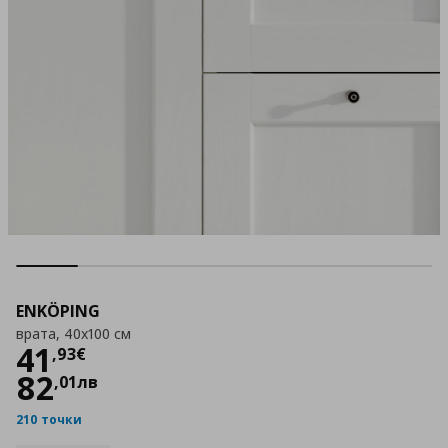
ENKÖPING
врата, 40x100 см
Цена
41,93 €
41
,
93
€
82
,
01
лв
210 точки