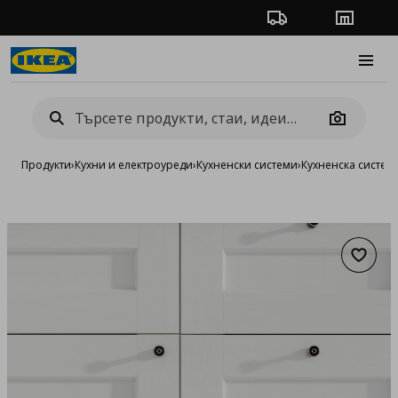
Проследяване на п
Магази
Burge
Camera
Продукти
›
Кухни и електроуреди
›
Кухненски системи
›
Кухненска систе
Добав