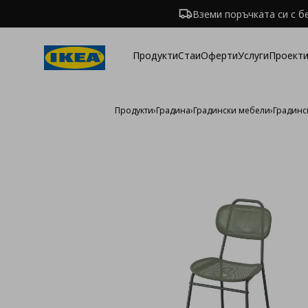
Вземи поръчката си с б
Продукти
Стаи
Оферти
Услуги
Проекти
Продукти
›
Градина
›
Градински мебели
›
Градинс