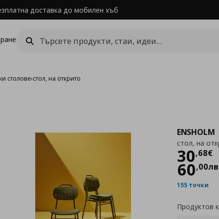
езплатна доставка до мобилен хъб
ране
ки столове
›
стол, на открито
ENSHOLM
стол, на от
Цен
30
,
68
€
60
,
00
лв
155 точки
Продуктов 