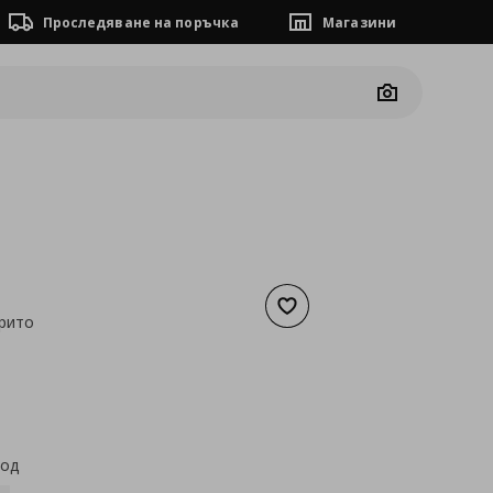
Проследяване на поръчка
Магазини
Camera
Добави към списъка с люб
крито
а
30,68 €
код