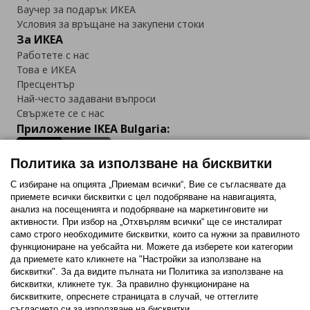
Ваучер за подарък ИКЕА
Условия за връщане на закупени стоки
За ИКЕА
Работете с нас
Това е ИКЕА
Пресцентър
Най-често задавани въпроси
Свържете се с нас
Приложение IKEA Bulgaria:
Политика за използване на бисквитки
С избиране на опцията „Приемам всички“, Вие се съгласявате да
приемете всички бисквитки с цел подобряване на навигацията,
Последвайте ни:
анализ на посещенията и подобряване на маркетинговите ни
активности. При избор на „Отхвърлям всички“ ще се инсталират
Facebook
Twitter
Youtube
Pinterest
Instagram
само строго необходимитe бисквитки, които са нужни за правилното
функциониране на уебсайта ни. Можете да изберете кои категории
да приемете като кликнете на "Настройки за използване на
бисквитки". За да видите пълната ни Политика за използване на
бисквитки, кликнете тук. За правилно функциониране на
бисквитките, опреснете страницата в случай, че оттеглите
съгласието си за използване на бисквитки.