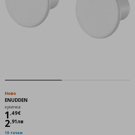
Ново
ENUDDEN
кукичка
Цена
1,49 €
1
,
49
€
2
,
91
лв
10 точки