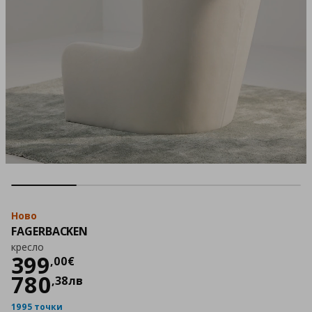
Ново
FAGERBACKEN
кресло
Цена
399,00 €
399
,
00
€
780
,
38
лв
1995 точки