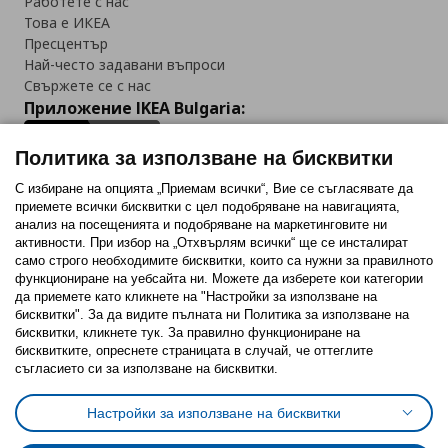
Работете с нас
Това е ИКЕА
Пресцентър
Най-често задавани въпроси
Свържете се с нас
Приложение IKEA Bulgaria:
Политика за използване на бисквитки
С избиране на опцията „Приемам всички“, Вие се съгласявате да
приемете всички бисквитки с цел подобряване на навигацията,
Последвайте ни:
анализ на посещенията и подобряване на маркетинговите ни
активности. При избор на „Отхвърлям всички“ ще се инсталират
Facebook
Twitter
Youtube
Pinterest
Instagram
само строго необходимитe бисквитки, които са нужни за правилното
функциониране на уебсайта ни. Можете да изберете кои категории
да приемете като кликнете на "Настройки за използване на
бисквитки". За да видите пълната ни Политика за използване на
бисквитки, кликнете тук. За правилно функциониране на
бисквитките, опреснете страницата в случай, че оттеглите
съгласието си за използване на бисквитки.
Политика за използване на бисквитки (Cookies)
Избор на настройки за използване на бисквитки
Настройки за използване на бисквитки
Условия за ползване на ikea.bg
Обща политика за личните данни
Политика за защита на личните данни на ikea.bg