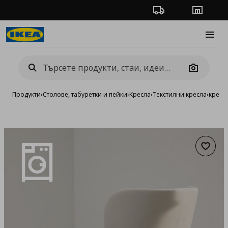
Проследяване на п
Магази
Burge
Camera
Продукти
›
Столове, табуретки и пейки
›
Кресла
›
Текстилни кресла
›
кресл
Добав