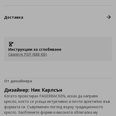
Доставка
Инструкции за сглобяване
Свалете PDF (688 KB)
От дизайнера
Дизайнер: Ник Карлсън
Когато проектирах FAGERBACKEN, исках да направя
кресло, което се усеща интуитивно и почти архетипно във
формата си. Съвременен поглед върху традиционното
кресло. Заоблените форми и високата облегалка му