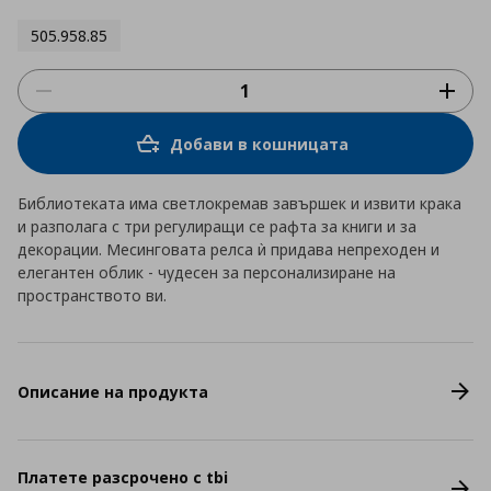
505.958.85
Добави в кошницата
Библиотеката има светлокремав завършек и извити крака
и разполага с три регулиращи се рафта за книги и за
декорации. Месинговата релса ѝ придава непреходен и
елегантен облик - чудесен за персонализиране на
пространството ви.
Описание на продукта
Платете разсрочено с tbi