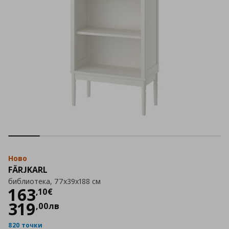
Ново
FÄRJKARL
библиотека, 77x39x188 см
Цена
163,10 €
163
,
10
€
319
,
00
лв
820 точки