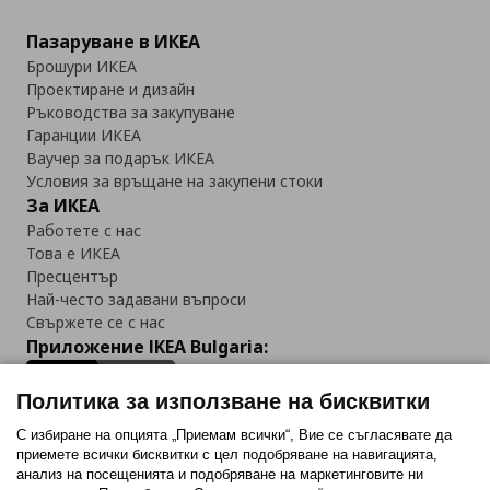
Пазаруване в ИКЕА
Брошури ИКЕА
Проектиране и дизайн
Ръководства за закупуване
Гаранции ИКЕА
Ваучер за подарък ИКЕА
Условия за връщане на закупени стоки
За ИКЕА
Работете с нас
Това е ИКЕА
Пресцентър
Най-често задавани въпроси
Свържете се с нас
Приложение IKEA Bulgaria:
Политика за използване на бисквитки
С избиране на опцията „Приемам всички“, Вие се съгласявате да
приемете всички бисквитки с цел подобряване на навигацията,
Последвайте ни:
анализ на посещенията и подобряване на маркетинговите ни