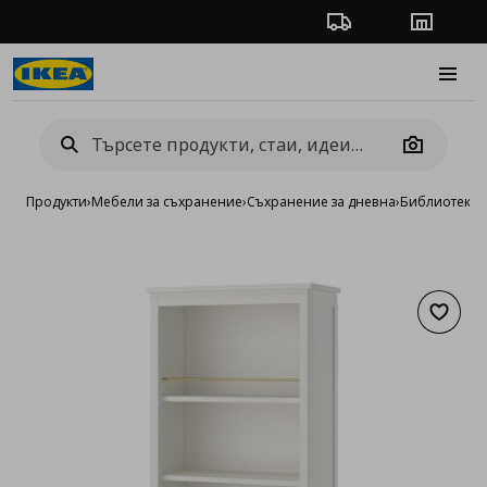
Проследяване на п
Магази
Burge
Camera
Продукти
›
Мебели за съхранение
›
Съхранение за дневна
›
Библиотеки 
Добав