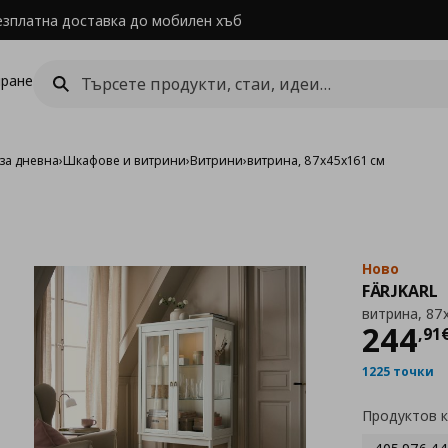
езплатна доставка до мобилен хъб
ране
за дневна
›
Шкафове и витрини
›
Витрини
›
витрина, 87x45x161 см
Ново
FÄRJKARL
витрина, 87
Цен
244
,
91
1225 точки
Продуктов 