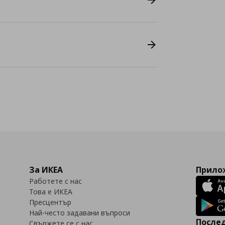
За ИКЕА
Прилож
Работете с нас
Това е ИКЕА
Пресцентър
Най-често задавани въпроси
Послед
Свържете се с нас