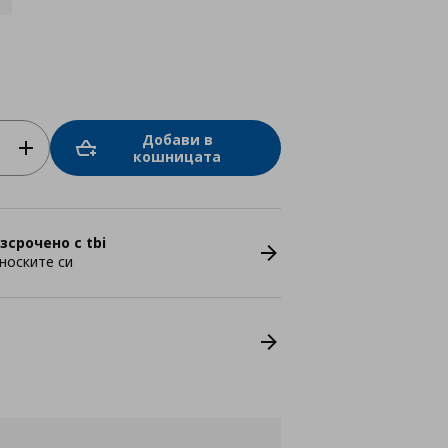
Добави в
кошницата
зсрочено с tbi
носките си