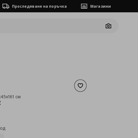
Проследяване на поръчка
Магазини
Camera
Добави към списъка с люб
x45x161 см
а
244,91 €
€
код