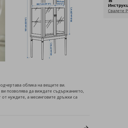
Инструкц
Свалете P
подчертава облика на вещите ви.
и ви позволява да виждате съдържанието,
т от нуждите, а месинговите дръжки са