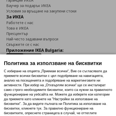
Гаранции ИКЕА
Ваучер за подарък ИКЕА
Условия за връщане на закупени стоки
За ИКЕА
Работете с нас
Това е ИКЕА
Пресцентър
Най-често задавани въпроси
Свържете се с нас
Приложение IKEA Bulgaria:
Политика за използване на бисквитки
С избиране на опцията „Приемам всички“, Вие се съгласявате да
приемете всички бисквитки с цел подобряване на навигацията,
Последвайте ни:
анализ на посещенията и подобряване на маркетинговите ни
активности. При избор на „Отхвърлям всички“ ще се инсталират
Facebook
Twitter
Youtube
Pinterest
Instagram
само строго необходимитe бисквитки, които са нужни за правилното
функциониране на уебсайта ни. Можете да изберете кои категории
да приемете като кликнете на "Настройки за използване на
бисквитки". За да видите пълната ни Политика за използване на
бисквитки, кликнете тук. За правилно функциониране на
бисквитките, опреснете страницата в случай, че оттеглите