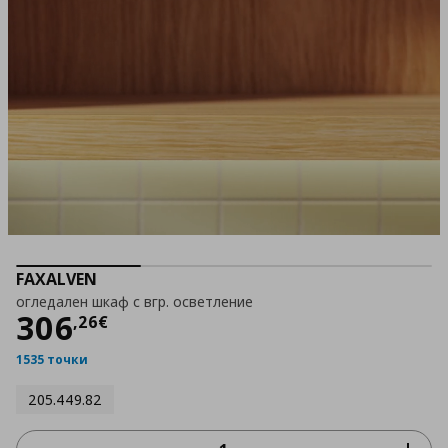
FAXALVEN
огледален шкаф с вгр. осветление
Цена
306,26 €
306
,
26
€
1535 точки
205.449.82