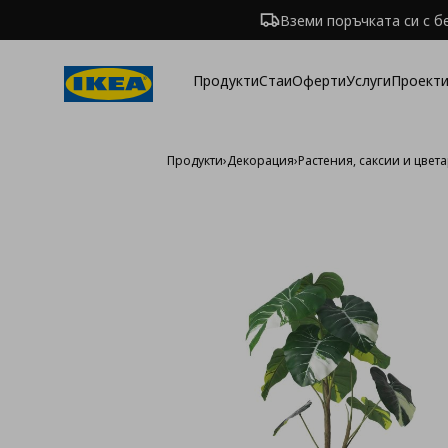
Вземи поръчката си с б
Продукти
Стаи
Оферти
Услуги
Проекти
Продукти
›
Декорация
›
Растения, саксии и цвет