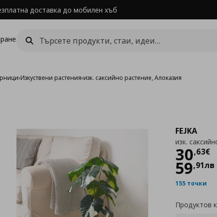
езплатна доставка до мобилен хъб
ране
арници
›
Изкуствени растения
›
изк. саксийно растение, Алоказия
FEJKA
изк. саксийн
Цен
30
,
63
€
59
,
91
лв
155 точки
Продуктов 