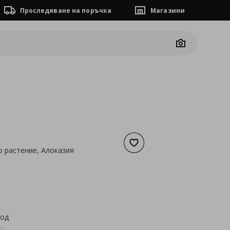
Проследяване на поръчка
Магазини
Camera
Добави към списъка с люб
о растение, Алоказия
а
30,63 €
код