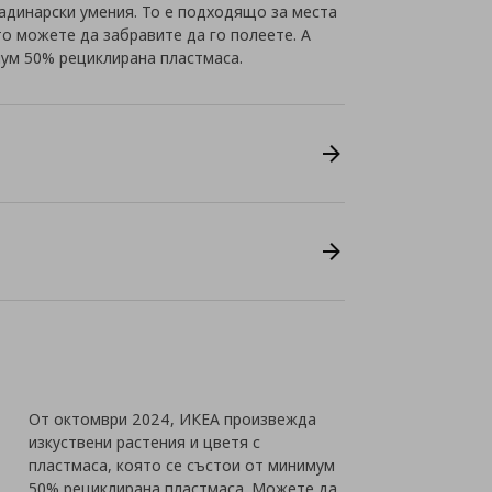
радинарски умения. То е подходящо за места
то можете да забравите да го полеете. А
ум 50% рециклирана пластмаса.
От октомври 2024, ИКЕА произвежда
изкуствени растения и цветя с
пластмаса, която се състои от минимум
50% рециклирана пластмаса. Можете да