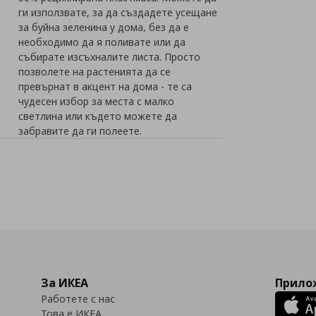
ги използвате, за да създадете усещане
за буйна зеленина у дома, без да е
необходимо да я поливате или да
събирате изсъхналите листа. Просто
позволете на растенията да се
превърнат в акцент на дома - те са
чудесен избор за места с малко
светлина или където можете да
забравите да ги полеете.
За ИКЕА
Прилож
Работете с нас
Това е ИКЕА