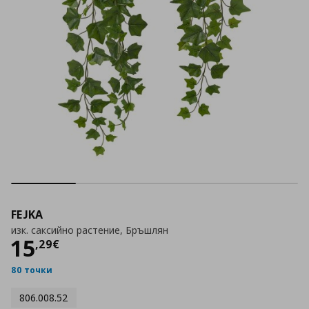
FEJKA
изк. саксийно растение, Бръшлян
Цена
15,29 €
15
,
29
€
80 точки
806.008.52