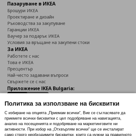
Пазаруване в ИКЕА
Брошури ИКЕА
Проектиране и дизайн
Ръководства за закупуване
Гаранции ИКЕА
Ваучер за подарък ИКЕА
Условия за връщане на закупени стоки
За ИКЕА
Работете с нас
Това е ИКЕА
Пресцентър
Най-често задавани въпроси
Свържете се с нас
Приложение IKEA Bulgaria:
Политика за използване на бисквитки
С избиране на опцията „Приемам всички“, Вие се съгласявате да
приемете всички бисквитки с цел подобряване на навигацията,
Последвайте ни:
анализ на посещенията и подобряване на маркетинговите ни
активности. При избор на „Отхвърлям всички“ ще се инсталират
Facebook
Twitter
Youtube
Pinterest
Instagram
само строго необходимитe бисквитки, които са нужни за правилното