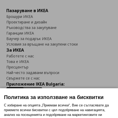
Пазаруване в ИКЕА
Брошури ИКЕА
Проектиране и дизайн
Ръководства за закупуване
Гаранции ИКЕА
Ваучер за подарък ИКЕА
Условия за връщане на закупени стоки
За ИКЕА
Работете с нас
Това е ИКЕА
Пресцентър
Най-често задавани въпроси
Свържете се с нас
Приложение IKEA Bulgaria:
Политика за използване на бисквитки
С избиране на опцията „Приемам всички“, Вие се съгласявате да
приемете всички бисквитки с цел подобряване на навигацията,
Последвайте ни:
анализ на посещенията и подобряване на маркетинговите ни