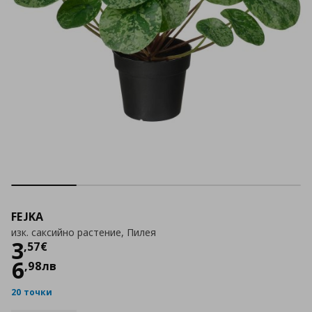
FEJKA
изк. саксийно растение, Пилея
Цена
3,57 €
3
,
57
€
6
,
98
лв
20 точки