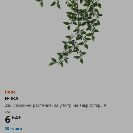
Ново
FEJKA
изк. саксийно растение, за употр. на закр./откр., 9
см
Цена
6,64 €
6
,
64
€
35 точки