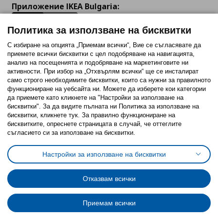
Приложение IKEA Bulgaria:
Политика за използване на бисквитки
С избиране на опцията „Приемам всички“, Вие се съгласявате да
приемете всички бисквитки с цел подобряване на навигацията,
Последвайте ни:
анализ на посещенията и подобряване на маркетинговите ни
активности. При избор на „Отхвърлям всички“ ще се инсталират
Facebook
Twitter
Youtube
Pinterest
Instagram
само строго необходимитe бисквитки, които са нужни за правилното
функциониране на уебсайта ни. Можете да изберете кои категории
да приемете като кликнете на "Настройки за използване на
бисквитки". За да видите пълната ни Политика за използване на
бисквитки, кликнете тук. За правилно функциониране на
бисквитките, опреснете страницата в случай, че оттеглите
съгласието си за използване на бисквитки.
Политика за използване на бисквитки (Cookies)
Избор на настройки за използване на бисквитки
Настройки за използване на бисквитки
Условия за ползване на ikea.bg
Обща политика за личните данни
Политика за защита на личните данни на ikea.bg
Общи условия на програма IKEA Family
Отказвам всички
Политика за защита на лични данни на програма IKEA Family
Приемам всички
© Inter-IKEA Systems B.V. 1999 - 2025