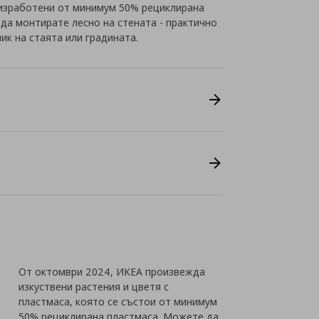
а изработени от минимум 50% рециклирана
да монтирате лесно на стената - практично
ик на стаята или градината.
От октомври 2024, ИКЕА произвежда
изкуствени растения и цветя с
пластмаса, която се състои от минимум
50% рециклирана пластмаса. Можете да