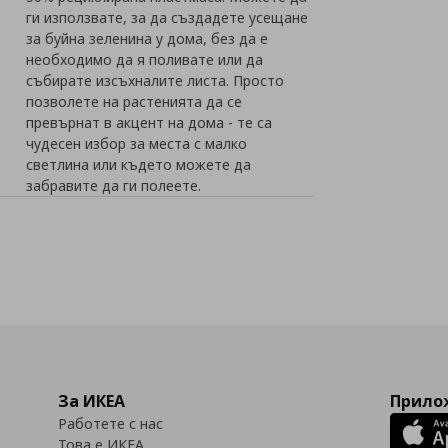
ги използвате, за да създадете усещане
за буйна зеленина у дома, без да е
необходимо да я поливате или да
събирате изсъхналите листа. Просто
позволете на растенията да се
превърнат в акцент на дома - те са
чудесен избор за места с малко
светлина или където можете да
забравите да ги полеете.
За ИКЕА
Прилож
Работете с нас
Това е ИКЕА