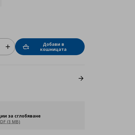
Добави в
кошницата
ии за сглобяване
DF (3 MB)