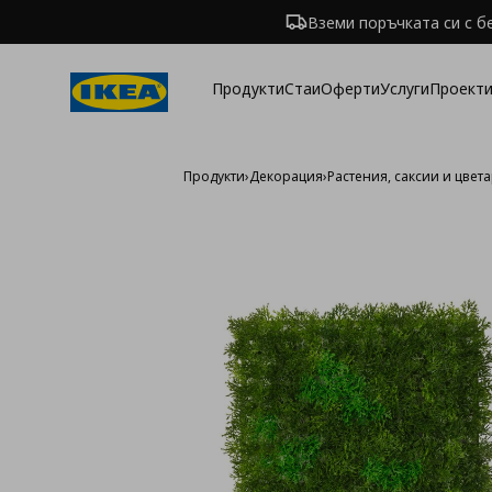
Вземи поръчката си с б
Продукти
Стаи
Оферти
Услуги
Проекти
Продукти
›
Декорация
›
Растения, саксии и цвет