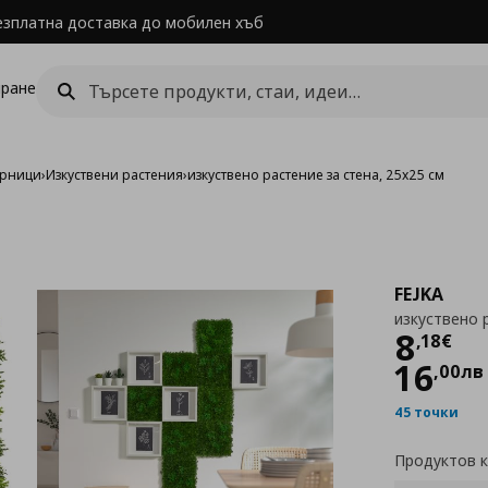
езплатна доставка до мобилен хъб
ране
арници
›
Изкуствени растения
›
изкуствено растение за стена, 25x25 см
FEJKA
изкуствено 
Цен
8
,
18
€
16
,
00
лв
45 точки
Продуктов 