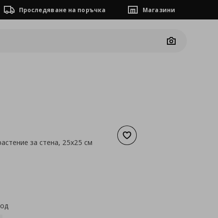
Проследяване на поръчка
Магазини
Camera
Добави към списъка с люб
растение за стена, 25x25 см
а
8,18 €
код