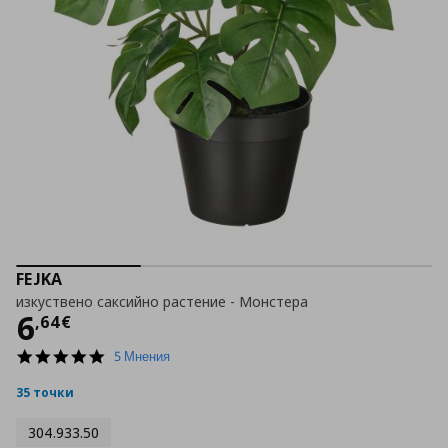
FEJKA
изкуствено саксийно растение - Монстера
Цена
6,64 €
6
,
64
€
5.0
5 Мнения
star
rating
35 точки
304.933.50