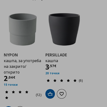
NYPON
PERSILLADE
кашпа, за употреба
кашпа
Цена
3,57 €
3
,
57
€
на закрито/
открито
20 точки
Цена
2,04 €
2
,
04
€
(6)
15 точки
(12)
Добави в кошницата
Добави към списъка с люб