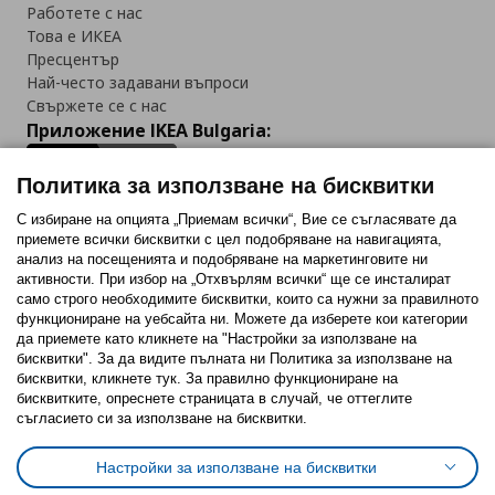
Работете с нас
Това е ИКЕА
Пресцентър
Най-често задавани въпроси
Свържете се с нас
Приложение IKEA Bulgaria:
Политика за използване на бисквитки
С избиране на опцията „Приемам всички“, Вие се съгласявате да
приемете всички бисквитки с цел подобряване на навигацията,
Последвайте ни:
анализ на посещенията и подобряване на маркетинговите ни
активности. При избор на „Отхвърлям всички“ ще се инсталират
Facebook
Twitter
Youtube
Pinterest
Instagram
само строго необходимитe бисквитки, които са нужни за правилното
функциониране на уебсайта ни. Можете да изберете кои категории
да приемете като кликнете на "Настройки за използване на
бисквитки". За да видите пълната ни Политика за използване на
бисквитки, кликнете тук. За правилно функциониране на
бисквитките, опреснете страницата в случай, че оттеглите
съгласието си за използване на бисквитки.
Политика за използване на бисквитки (Cookies)
Избор на настройки за използване на бисквитки
Настройки за използване на бисквитки
Условия за ползване на ikea.bg
Обща политика за личните данни
Политика за защита на личните данни на ikea.bg